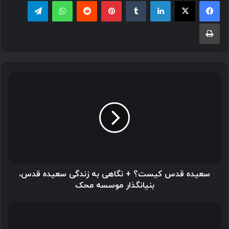
لینکدین
‫تامبلر
پینترست
‫رددیت
واتس آپ
تلگرام
چاپ
سعیده
قدس
کیست؟
+
نگاهی
به
زندگی
سعیده
قدس،
بنیانگذار
سعیده قدس کیست؟ + نگاهی به زندگی سعیده قدس،
موسسه
بنیانگذار موسسه محک
محک
خوشمزه
ترین
غذاهای