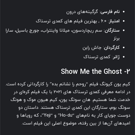
نام فارسی
: گرگینه‌های درون
امتیاز
: ۶.۰ , بهترین فیلم های کمدی ترسناک
ستارگان
: سم ریچاردسون، میلانا واینتراب، جورج باسیل، سارا
برنز
کارگردان
: جاش رابن
ژانر
: کمدی ترسناک
2- Show Me the Ghost
کیم یون کیونگ فیلم “روحم را نشانم بده” را کارگردانی کرده است.
در ادامه معرفی کمدی ترسناک های 2021 با یک فیلم کره‌ای در
خدمت شما هستیم. هان سونگ یون، کیم هیون موک و هونگ
سونگ بوم، ستارگان این کمدی ترسناک هستند. داستان دو
دوست جویای کار به نام‌های “Ho-du” و “Yeji”، که رویاها و
امیدهای آن‌ها از بین رفته، موضوع اصلی این فیلم است.