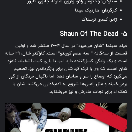
ستارگان
: راجکومار رائو، وارون شارما، جانوی کاپور
کارگردان
: هاردیک مهتا
ژانر
: کمدی ترسناک
5- Shaun Of The Dead
فیلم سینما “شان می‌میرد” در سال ۲۰۰۴ منتشر شد و اولین
قسمت از سه‌گانه ” سه طعم کورنتو” است. کاراکتر شان، ۲۹ ساله
است و یک زندگی کسل‌کننده دارد. لیز، با بازی کیت اشفیلد، نامزد
شان است، که وی را ترک کرد.شان برای بازگرداندن لیز، تصمیم
می‌گیرد که اوضاع را سر و سامان دهد. اما ناگهان مردگان از گور
برمی‌خیزند و مثل زامبی‌ها شروع به آدم‌خواری می‌کنند. شان با
کمک اد برای نجات مادرش و لیز می‌شتابد.