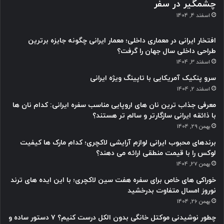
چشمگیر در سفر
اسفند 4, 1404
افتخار ایرانی در معماری داخلی؛ معمار ایرانی چگونه جایزه برترین
طراحی داخلی سال جهان را گرفت؟
اسفند 3, 1404
سرو پنکیک آمریکایی با تاپینگ ویژه ایرانی
اسفند 2, 1404
معرفی جذاب ترین نان های اروپایی مناسب سفره ایرانی: کدام نان ها
با ذائقه ایرانی سازگارتر و سالم تر هستند؟
بهمن 29, 1404
برندهای محبوب ایرانی لوازم آرایشی لاکچری؛ کدام مارک ها کیفیت
لوکس را با قیمت منطقی ارائه می دهند؟
بهمن 27, 1404
خوراکی های خاص برای سفره هفت سین لاکچری؛ با این ایده های ترند
نوروز امسال متفاوت بدرخشید
بهمن 26, 1404
چطور نوشیدنی موکتل خانگی بدون الکل درست کنیم؟ ۷ دستور ساده و