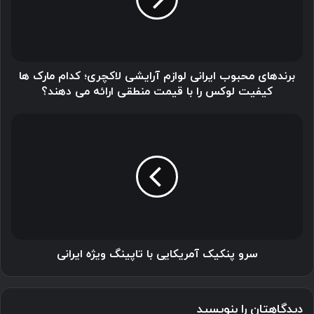
آرایشی
لاکچری؛
کدام
مارک
ها
کیفیت
برندهای محبوب ایرانی لوازم آرایشی لاکچری؛ کدام مارک ها
لوکس
کیفیت لوکس را با قیمت منطقی ارائه می دهند؟
را
با
سرو
قیمت
پنکیک
منطقی
آمریکایی
ارائه
با
می
تاپینگ
دهند؟
ویژه
ایرانی
سرو پنکیک آمریکایی با تاپینگ ویژه ایرانی
دیدگاهتان را بنویسید