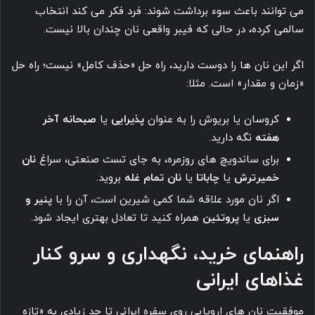
می توانند باعث سوء برداشت شوند: فرد فکر می کند انتخاب
سالمی کرده، در حالی که فیبر واقعی نان چندان بالا نیست.
اگر این نان ها را دوست دارید، راه حل «حذف کامل» نیست؛ راه حل
«زمان و مقدار» است. مثلا:
کروسان یا بریوش را به عنوان
پذیرایی
یا
صبحانه آخر
هفته
نگه دارید.
برای ساندویچ های روزمره، به جای تست صنعتی، سراغ
نان
خمیرترش
یا
چاباتا
یا
نان تمام غله
بروید.
اگر نان مورد علاقه شما کمی شیرین است، آن را با
پنیر و
سبزی
یا
پروتئین
همراه کنید تا تعادل بهتری ایجاد شود.
راهنمای خرید، نگهداری و سرو کنار
غذاهای ایرانی
موفقیت نان های اروپایی روی سفره ایرانی تا حد زیادی به «تازه