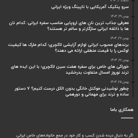
اسفند 2, 1404
سرو پنکیک آمریکایی با تاپینگ ویژه ایرانی
بهمن 29, 1404
معرفی جذاب ترین نان های اروپایی مناسب سفره ایرانی: کدام نان
ها با ذائقه ایرانی سازگارتر و سالم تر هستند؟
بهمن 27, 1404
برندهای محبوب ایرانی لوازم آرایشی لاکچری؛ کدام مارک ها کیفیت
لوکس را با قیمت منطقی ارائه می دهند؟
بهمن 26, 1404
خوراکی های خاص برای سفره هفت سین لاکچری؛ با این ایده های
ترند نوروز امسال متفاوت بدرخشید
بهمن 25, 1404
چطور نوشیدنی موکتل خانگی بدون الکل درست کنیم؟ ۷ دستور
ساده و ترند برای مهمانی و دورهمی
همکاری باما
اگر به دنبال دیده شدن کسب و کار خود در جمع خانواده‌های خاص ایرانی