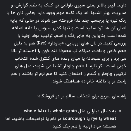
دارند. فیبر بالاتر یعنی سیری طولانی تر، کمک به نظم گوارش، و
مدیریت بهتر اشتها. اما یک نکته مهم وجود دارد: بعضی نان ها با
رنگ تیره یا برچسب چند غله فروخته می شوند در حالی که پایه
اصلی آن ها آرد سفید است و تنها کمی سبوس یا دانه اضافه
شده است. بنابراین به جای رنگ و اسم، ترکیب مواد اولیه را
بررسی کنید. در نان های اروپایی، «چاودار» (Rye) هم به دلیل
طعم خاص و بافت متراکم تر، معمولا قند خون را آهسته تر بالا
می برد و برای صبحانه یا میان وعده های کنترل شده انتخاب
خوبی است. اگر تازه با طعم چاودار آشنا می شوید، مدل های
ترکیبی چاودار و گندم را امتحان کنید تا هم نرم تر باشند و هم
راحت تر با ذائقه خانواده هماهنگ شوند.
راهنمای سریع برای انتخاب سالم تر در فروشگاه:
به دنبال عباراتی مثل
whole grain
یا
100% whole
wheat
یا
rye
یا
sourdough
در نام یا توضیحات باشید، اما
همیشه مواد اولیه را هم چک کنید.