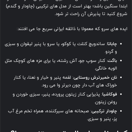
ابتدا سنگین باشد؛ بهتر است از مدل های ترکیبی (چاودار و گندم)
شروع کنید تا پذیرش آن راحت تر شود.
ایده های سرو که معمولا با ذائقه ایرانی سریع جا می افتند:
چاباتا
: ساندویچ کتلت یا کوکو، یا سرو با پنیر لیقوان و سبزی
و گردو.
باگت
: کنار سوپ جو، آش رشته، یا برای مزه های کوچک مثل
الویه خانگی.
نان خمیرترش روستایی
: لقمه پنیر و خیار و نعنا، یا کنار
خوراک های آب دار چون دیرتر وا می رود.
فوکاشیا
: پذیرایی کنار زیتون پرورده، پنیر، سبزی خوردن و
روغن زیتون.
چاودار ترکیبی
: صبحانه های سیرکننده، همراه تخم مرغ آب
پز، پنیر و سبزی.