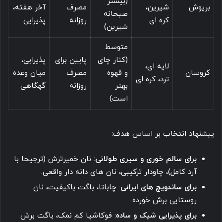
(بیشتر
بریوش
شیرین،
مصرف
آخر هفته،
صبحانه
کره ای
روزانه
پذیرایی
شیرین)
متوسط
(کنار چای
پایین برای
پذیرایی،
لایه ای،
کروسان
و قهوه
مصرف
میان وعده
ترد، کره ای
بهتر
روزانه
گهگاهی
است)
پیشنهاد انتخاب بر اساس هدف:
برای سالم خوری و سیری طولانی
: نان خمیرترش (ترجیحا با
آرد کامل)، چاودار ترکیبی، نان های دانه دار واقعی.
برای ساندویچ های ایرانی
: چاباتا، باگت باکیفیت، نان
روستایی برش خورده.
برای پذیرایی شیک و ساده
: فوکاشیا کم نمک، باگت برش