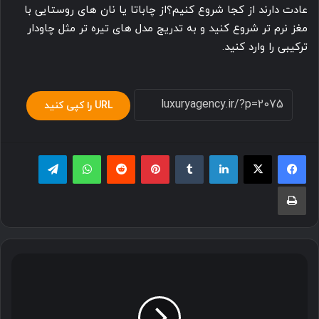
عادت دارند از کجا شروع کنیم؟از چاباتا یا نان های روستایی با
مغز نرم تر شروع کنید و به تدریج مدل های تیره تر مثل چاودار
ترکیبی را وارد کنید.
URL را کپی کنید
لینکدین
‫تامبلر
پینترست
‫رددیت
واتس آپ
تلگرام
چاپ
برندهای
محبوب
ایرانی
لوازم