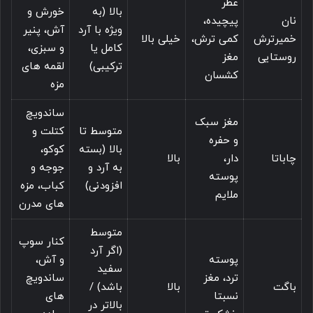
عطر
بالا (به
خورش و
نان
پیچیده،
ویژه با آرد
آش، پنیر
خمیرترش
کمی ترش،
خیلی بالا
کامل یا
و سبزی،
روستایی
مغز
ترکیبی)
لقمه های
کشسان
مزه
ساندویچ
مغز سبک
متوسط تا
کتلت و
و حفره
بالا (بسته
کوکو،
چاباتا
دار،
بالا
به آرد و
جوجه و
پوسته
افزودنی)
کباب، مزه
ملایم
های مدرن
متوسط
کنار سوپ
(اگر آرد
پوسته
و آش،
سفید
ترد، مغز
ساندویچ
باگت
بالا
باشد) /
نسبتا
های
بالاتر در