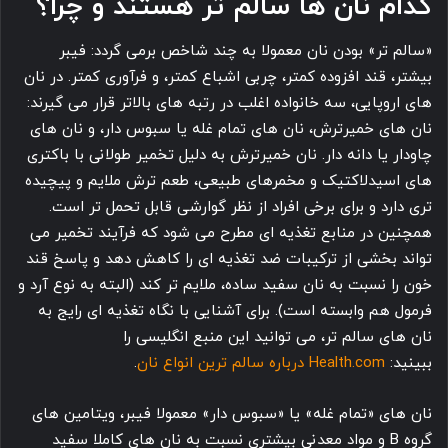
کدام نان ها سالم تر هستند و چرا؟
«سالم تر» بودن نان معمولا به چند شاخص برمی گردد: فیبر
بیشتر، قند افزوده کمتر، چربی اشباع کمتر، و فرآوری کمتر. در نان
های اروپایی، سه خانواده اغلب در رتبه های بالاتر قرار می گیرند:
نان های خمیرترش، نان های تمام غله یا سبوس دار، و نان های
چاودار یا دانه دار. نان خمیرترش به دلیل تخمیر طولانی با باکتری
های اسیدلاکتیک و مخمرهای طبیعی، طعم ترش ملایم و پیچیده
تری دارد و برای برخی افراد از نظر گوارشی قابل تحمل تر است.
همچنین در منابع تغذیه ای مطرح می شود که فرآیند تخمیر می
تواند بخشی از ترکیبات ضد تغذیه ای را کاهش دهد و پاسخ قند
خون را نسبت به نان سفید ساده، ملایم تر کند (البته به نوع آرد و
فرمول هم وابسته است). برای آشنایی با نگاه تغذیه ای رایج به
نان های سالم تر، می توانید این منبع انگلیسی را
ببینید:
Health.com درباره سالم ترین انواع نان
.
نان های «تمام غله» یا «سبوس دار» معمولا فیبر، ویتامین های
گروه B و مواد معدنی بیشتری نسبت به نان های کاملا سفید