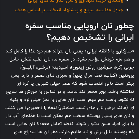
راهنمای خرید، نگهداری و سرو کنار غذاهای ایرانی
جدول مقایسه سریع و پیشنهاد انتخاب بر اساس هدف
چطور نان اروپایی مناسب سفره
ایرانی را تشخیص دهیم؟
«سازگاری با ذائقه ایرانی» یعنی نان بتواند هم مزه غذا را کامل کند
و هم مزه خودش مزاحم نشود. در سفره ما، نان اغلب نقش حامل
چربی (کره، سرشیر، روغن زیتون)، اسیدیته (ترشی، آبلیمو)،
پروتئین (کباب، تخم مرغ، پنیر) و سبزی های معطر را دارد. پس
بهتر است نانی انتخاب شود که طعم خیلی شیرین یا کره ای
نداشته باشد، بوی مخمر تند ندهد، و در تماس با خورش ها سریع
له نشود. بافت هم مهم است: نان هایی با مغز خیلی نرم و پنبه
ای (مانند برخی نان های تست صنعتی) لقمه را «خمیری» می کنند،
و نان های بسیار پوسته سخت هم ممکن است با غذاهای آب دار
یا برای افراد مسن دشوار شوند. نقطه تعادل معمولا نان هایی است
که پوسته قابل برش و ترد ملایم دارند، مغز آن ها سوراخ های