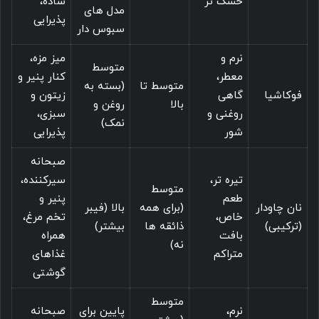
خشک تر
ساده،
مدل های
پذیرایی
سبوس دار
نرم و
میز مزه،
متوسط
معطر،
کنار پنیر و
متوسط تا
(بسته به
فوکاشیا
گاهی
زیتون و
بالا
روغن و
روغنی و
سبزی،
نمک)
شور
پذیرایی
صبحانه
تیره تر،
سیرکننده،
متوسط
طعم
پنیر و
نان چاودار
(برای همه
بالا (فیبر
خاص،
تخم مرغ،
(ترکیبی)
ذائقه ها
بیشتر)
بافت
همراه
نه)
متراکم
غذاهای
گوشتی
متوسط
نرم،
پایین برای
صبحانه