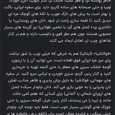
خاطر پوسته ترد و مغز نسبتا خشک تر، کنار سوپ، آش، خوراک
لوبیا و حتی صبحانه های ساده کاربرد دارد. برای سفره ایرانی، باگت
را بهتر است به برش های نازک مورب یا تکه های کوچک مزه ای
تبدیل کنید تا لقمه سازی راحت تر شود. «نان های روستایی» یا
«کانتری برد» (مدل های گرد با تخمیر طولانی) نیز گزینه های بسیار
محبوبی هستند چون هم عطر قوی و دلچسب دارند و هم در کنار
غذاهای چرب تر، تعادل ایجاد می کنند.
«فوکاشیا» (ایتالیا) هم به شرطی که خیلی چرب یا شور نباشد،
برای میز مزه ایرانی فوق العاده است: می توانید آن را با زیتون،
گوجه خشک، سبزی های معطر یا حتی کنجد تهیه یا خریداری
کنید و کنار پنیر، گردو، سبزی خوردن، و ترشی سرو کنید. در سفره
های مهمانی، فوکاشیا به دلیل برش پذیری و ظاهر جذاب، نقش
نان پذیرایی را به خوبی بازی می کند. «نان چاودار سبک» (مدل
های اروپای شمالی یا آلمانی) برای کسانی که طعم کمی مالت
مانند و تیره را می پسندند، کنار پنیر، خیار، گوجه، سبزی، یا حتی
خوراک های گوشتی بسیار خوب است. فقط باید توجه کرد چاودار
خیلی سنگین و فشرده ممکن است برای ذائقه برخی خانواده ها در