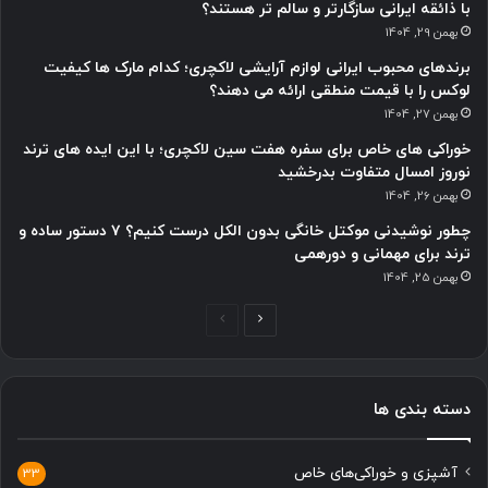
با ذائقه ایرانی سازگارتر و سالم تر هستند؟
بهمن 29, 1404
برندهای محبوب ایرانی لوازم آرایشی لاکچری؛ کدام مارک ها کیفیت
لوکس را با قیمت منطقی ارائه می دهند؟
بهمن 27, 1404
خوراکی های خاص برای سفره هفت سین لاکچری؛ با این ایده های ترند
نوروز امسال متفاوت بدرخشید
بهمن 26, 1404
چطور نوشیدنی موکتل خانگی بدون الکل درست کنیم؟ ۷ دستور ساده و
ترند برای مهمانی و دورهمی
بهمن 25, 1404
ص
ص
ف
ف
ح
ح
دسته بندی ها
ه
ه
ب
ق
آشپزی و خوراکی‌های خاص
ع
ب
33