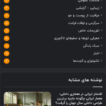
سلامت عمومی
6
زیبایی – آرایشی
3
مراقبت از پوست و مو
2
سرگرمی و اوقات فراغت
16
تفریحات خاص
11
معرفی تورها و سفرهای لاکچری
5
سبک زندگی
8
اخبار
5
تکنولوژی و گجت‌ها
4
نوشته های مشابه
افتخار ایرانی در معماری داخلی؛
معمار ایرانی چگونه جایزه برترین
طراحی داخلی سال جهان را گرفت؟