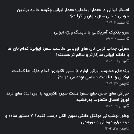
افتخار ایرانی در معماری داخلی؛ معمار ایرانی چگونه جایزه برترین
طراحی داخلی سال جهان را گرفت؟
اسفند 3, 1404
سرو پنکیک آمریکایی با تاپینگ ویژه ایرانی
اسفند 2, 1404
معرفی جذاب ترین نان های اروپایی مناسب سفره ایرانی: کدام نان ها
با ذائقه ایرانی سازگارتر و سالم تر هستند؟
بهمن 29, 1404
برندهای محبوب ایرانی لوازم آرایشی لاکچری؛ کدام مارک ها کیفیت
لوکس را با قیمت منطقی ارائه می دهند؟
بهمن 27, 1404
خوراکی های خاص برای سفره هفت سین لاکچری؛ با این ایده های ترند
نوروز امسال متفاوت بدرخشید
بهمن 26, 1404
چطور نوشیدنی موکتل خانگی بدون الکل درست کنیم؟ ۷ دستور ساده و
ترند برای مهمانی و دورهمی
بهمن 25, 1404