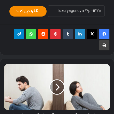
URL را کپی کنید
لینکدین
‫تامبلر
پینترست
‫رددیت
واتس آپ
تلگرام
چاپ
نحوه
رفع
کینه
و
کدورت
در
زندگی
مشترک
+