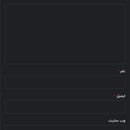
د
ی
د
گ
ا
ه
*
نام
*
ایمیل
*
وب‌ سایت