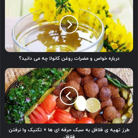
خواص
و
مضرات
روغن
کانولا
چه
می
دانید؟
درباره خواص و مضرات روغن کانولا چه می دانید؟
طرز
تهیه
ی
فلافل
به
سبک
حرفه
ای
ها
+
طرز تهیه ی فلافل به سبک حرفه ای ها + تکنیک وا نرفتن
تکنیک
فلافل