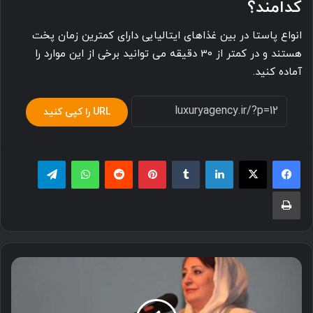
کدامند؟
انواع پاستا در بین غذاهای ایتالیایی دارای کمترین زمان پخت
هستند و در کمتر از 30 دقیقه می توانید برخی از این موارد را
آماده کنید.
URL را کپی کنید
لینکدین
‫تامبلر
پینترست
‫رددیت
واتس آپ
تلگرام
چاپ
سعیده
قدس
کیست؟
+