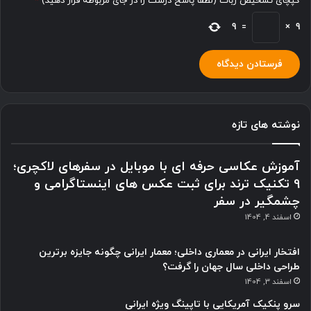
کپچای تشخیص ربات (لطفا پاسخ درست را در جای مربوطه قرار دهید)
*
9
=
×
9
نوشته های تازه
آموزش عکاسی حرفه ای با موبایل در سفرهای لاکچری؛
9 تکنیک ترند برای ثبت عکس های اینستاگرامی و
چشمگیر در سفر
اسفند 4, 1404
افتخار ایرانی در معماری داخلی؛ معمار ایرانی چگونه جایزه برترین
طراحی داخلی سال جهان را گرفت؟
اسفند 3, 1404
سرو پنکیک آمریکایی با تاپینگ ویژه ایرانی