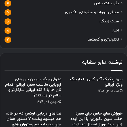
تفریحات خاص
11
معرفی تورها و سفرهای لاکچری
5
سبک زندگی
8
اخبار
5
تکنولوژی و گجت‌ها
4
نوشته های مشابه
سرو پنکیک آمریکایی با تاپینگ
معرفی جذاب ترین نان های
ویژه ایرانی
اروپایی مناسب سفره ایرانی: کدام
نان ها با ذائقه ایرانی سازگارتر و
اسفند 2, 1404
سالم تر هستند؟
بهمن 29, 1404
خوراکی های خاص برای سفره
غذاهای دریایی لوکس که در خانه
هفت سین لاکچری؛ با این ایده
هم میشود پخت؛ ۷ دستور آسان
های ترند نوروز امسال متفاوت
برای تجربه طعم رستوران های