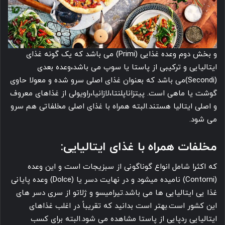
و بخش دوم وعده غذایی (Primi) می باشد که یک گونه غذای
ایتالیایی و ترکیبی از پاستا یا سوپ می باشد،وعده بعدی
(Secondi)می باشد که بعنوان غذای اصلی سرو شده و معولا حاوی
گوشت یا ماهی است. پیتزاناپلنتا،لازانیا،راویولی از غذاهای معروف
و اصلی ایتالیا هستند.البته همراه با غذای اصلی مخلفاتی هم سرو
می شود.
مخلفات همراه با غذای ایتالیایی:
که اکثرا شامل انواع گوناگونی از سبزیجات است و این وعده
(Contorni) نامیده میشود و در نهایت دسر یا (Dolce) وعده پایانی
غذا یی ایتالیایی ها می باشد.تیرامیسو و ژلاتو از سری دسر های
این کشور است.بهتر است بدانید که تقریباً در اغلب غذاهای
ایتالیایی ردپایی از پاستا مشاهده می شود.البته برای کسب