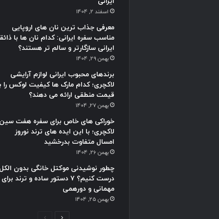
ایرانی
اسفند 2, 1404
معرفی جذاب ترین نان های اروپایی
مناسب سفره ایرانی: کدام نان ها با ذائق
ایرانی سازگارتر و سالم تر هستند؟
بهمن 29, 1404
برندهای محبوب ایرانی لوازم آرایشی
لاکچری؛ کدام مارک ها کیفیت لوکس را با
قیمت منطقی ارائه می دهند؟
بهمن 27, 1404
خوراکی های خاص برای سفره هفت سین
لاکچری؛ با این ایده های ترند نوروز
امسال متفاوت بدرخشید
بهمن 26, 1404
چطور نوشیدنی موکتل خانگی بدون الکل
درست کنیم؟ ۷ دستور ساده و ترند برای
مهمانی و دورهمی
بهمن 25, 1404
صفحه
صفحه