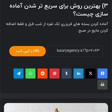
3) بهترین روش برای سریع تر شدن آماده
سازی چیست؟
آماده کردن بسته های فریزری تک نفره از شب قبل و فقط اضافه
کردن مایع در صبح.
URL را کپی کنید
لینکدین
‫تامبلر
پینترست
‫رددیت
واتس آپ
تلگرام
چاپ
بهترین
نوشیدنی