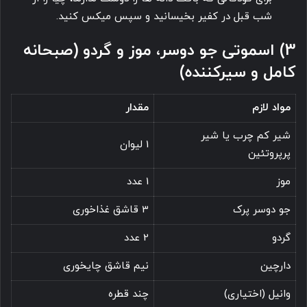
شب قبل در کفیر بخیسانید و سپس میکس کنید.
3) اسموتی جو دوسر، موز و گردو (صبحانه
کامل و سیرکننده)
مواد لازم
مقدار
شیر کم چرب یا شیر
1 لیوان
پرپروتئین
موز
1 عدد
جو دوسر پرک
3 قاشق غذاخوری
گردو
2 عدد
دارچین
نیم قاشق چایخوری
وانیل (اختیاری)
چند قطره