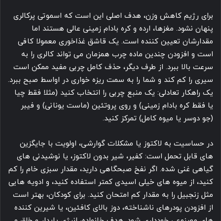
برای رژیم کاهش وزن، هدف اصلی این است که اسموتی پرکالری
پنهان نشود. مغزها، ارده و کره بادام زمینی عالی هستند اما
مقدارشان تعیین کننده است. یک قاشق غذاخوری معمولا کافی
است و افزودن چندین ماده چرب همزمان می تواند کالری را به
سرعت بالا ببرد. از طرف دیگر، حذف کامل چربی مفید ممکن است
سیری را کم کند و شما را به سمت ریزه خواری در اواسط صبح ببرد.
یک راهکار تعادلی: یک منبع چربی را انتخاب کنید (مثلا فقط چیا
یا فقط کره بادام زمینی) و روی پروتئین (ماست یونانی) و فیبر
(جو دوسر یا میوه کامل) تمرکز کنید.
در حساسیت به لاکتوز یا مشکلات گوارشی، اولویت با جایگزین
های قابل تحمل است: کفیر، شیر بدون لاکتوز، یا نوشیدنی های
گیاهی غنی شده. اگر نفخ صبحگاهی دارید، مقدار سبزی خام را کم
کنید، از میوه های خیلی اسیدی کمتر استفاده کنید، و ادویه هایی
مثل زنجبیل را به مقدار کم امتحان کنید. برای کودکان، بهتر است
از افزودن پودرهای ناشناخته، دوز بالای کافئین، یا شیرین کننده
های مصنوعی خودداری شود. هدف خانواده، انرژی پایدار و خلق و