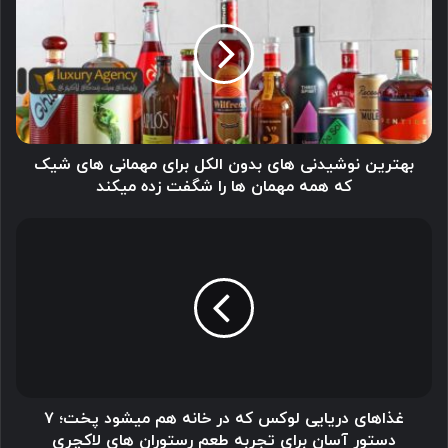
های
بدون
الکل
برای
مهمانی
های
شیک
که
بهترین نوشیدنی های بدون الکل برای مهمانی های شیک
همه
که همه مهمان ها را شگفت زده میکند
مهمان
ها
غذاهای
را
دریایی
شگفت
لوکس
زده
که
میکند
در
خانه
هم
میشود
پخت؛
۷
غذاهای دریایی لوکس که در خانه هم میشود پخت؛ ۷
دستور
دستور آسان برای تجربه طعم رستوران های لاکچری