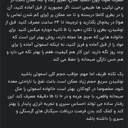
مصرف شود، چون اکسید شدن، تغییر رنگ و جدا شدن بافت در
برخی ترکیب ها طبیعی است. اگر مجبورید از قبل آماده کنید، آن
را در بطری کاملا دربسته و تا حد ممکن پر (برای کم شدن تماس با
هوا) در یخچال بگذارید و ترجیحا تا 24 ساعت مصرف کنید. قبل از
نوشیدن، بطری را تکان دهید یا 5 ثانیه دوباره میکس کنید. برای
خانواده هایی که صبح ها عجله دارند، روش بهتر این است که
مواد را از قبل آماده و فریز کنید، نه اینکه اسموتی آماده را برای
چند روز نگه دارید. این کار هم کیفیت طعم را بهتر نگه می دارد و
هم حس تازگی صبحانه را حفظ می کند.
یک نکته ظریف اما مهم: مراقب حجم کلی اسموتی باشید.
نوشیدن سریع حجم زیاد ممکن است باعث نفخ یا ناراحتی معده
شود، مخصوصا در کودکان. بهتر است خانواده اسموتی را مثل
صبحانه واقعی، با چند جرعه و در 10 تا 15 دقیقه مصرف کند. این
رفتار ساده می تواند احساس سیری و تجربه انرژی پایدار را بهتر
کند و کمک کند بدن فرصت دریافت سیگنال های گرسنگی و
سیری را داشته باشد.