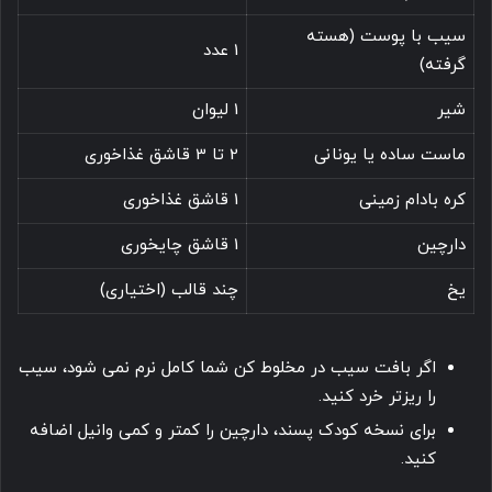
سیب با پوست (هسته
1 عدد
گرفته)
شیر
1 لیوان
ماست ساده یا یونانی
2 تا 3 قاشق غذاخوری
کره بادام زمینی
1 قاشق غذاخوری
دارچین
1 قاشق چایخوری
یخ
چند قالب (اختیاری)
اگر بافت سیب در مخلوط کن شما کامل نرم نمی شود، سیب
را ریزتر خرد کنید.
برای نسخه کودک پسند، دارچین را کمتر و کمی وانیل اضافه
کنید.