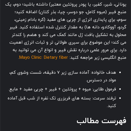
یونانی، شیر، کفیر، یا پودر پروتئین معتبر) داشته باشید؛ دوم، یک
منبع فیبر (میوه کامل، جو دوسر، چیا، بذر کتان) اضافه کنید؛
سوم، برای پایداری انرژی از چربی های مفید (کره بادام زمینی،
گردو، آووکادو، دانه ها) به مقدار کنترل شده استفاده کنید. فیبر
محلول به تشکیل بافت ژل مانند کمک می کند و هضم را کندتر
می کند؛ این موضوع برای سیری طولانی تر و ثبات انرژی اهمیت
دارد. برای مرور علمی درباره نقش فیبر و انواع آن می توانید به
منبع انگلیسی زیر مراجعه کنید:
Mayo Clinic: Dietary fiber
.
هدف خانواده: آماده سازی زیر 7 دقیقه، شست وشوی کم،
مواد در دسترس.
فرمول طلایی: میوه + پروتئین + فیبر + چربی مفید + مایع.
ترفند سرعت: بسته های فریزری تک نفره از شب قبل آماده
کنید.
فهرست مطالب