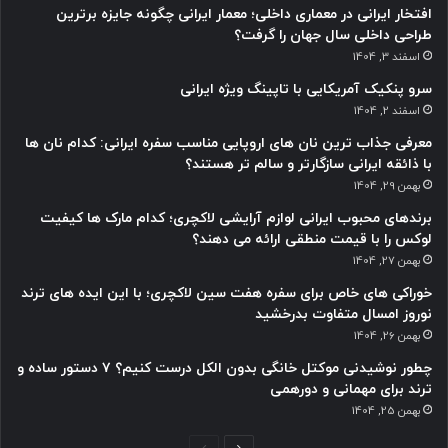
افتخار ایرانی در معماری داخلی؛ معمار ایرانی چگونه جایزه برترین
طراحی داخلی سال جهان را گرفت؟
اسفند 3, 1404
سرو پنکیک آمریکایی با تاپینگ ویژه ایرانی
اسفند 2, 1404
معرفی جذاب ترین نان های اروپایی مناسب سفره ایرانی: کدام نان ها
با ذائقه ایرانی سازگارتر و سالم تر هستند؟
بهمن 29, 1404
برندهای محبوب ایرانی لوازم آرایشی لاکچری؛ کدام مارک ها کیفیت
لوکس را با قیمت منطقی ارائه می دهند؟
بهمن 27, 1404
خوراکی های خاص برای سفره هفت سین لاکچری؛ با این ایده های ترند
نوروز امسال متفاوت بدرخشید
بهمن 26, 1404
چطور نوشیدنی موکتل خانگی بدون الکل درست کنیم؟ ۷ دستور ساده و
ترند برای مهمانی و دورهمی
بهمن 25, 1404