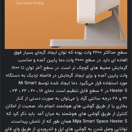
سطح حداکثر 2200 وات بوده که توان ایجاد گرمای بسیار فوق
العاده ای دارد. در سطح 2000 وات دما پایین آمده و مناسب
گرمایش محیط های کوچک تر است. در سطح آخر توان تا 1800
وات پایین آمده و برای ایجاد گرمایش در فاصله نزدیک به دستگاه
مورد استفاده قرار می‌گیرد. دما ایجاد شده توسط Mi Smart
Heater S در 6 سطح قابل تنظیم است. دمای 18 ، 20 ، 22 ، 24 ،
26 و 28 درجه سانتی گراد را می‌توان به صورت دستی از کنار
بخاری یا از طریق گوشی های هوشمند انجام داد. صحبت از امکان
کنترل ار طریق گوشی های هوشمند به میان آمد. باید ذکر کرد که
Mijia Smart Space Heater S همان طور که از نامش پیداست،
توانایی وصل شدن به گوشی های اپل و اندرویدی از طریق وای فای