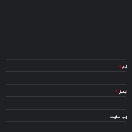
د
ی
د
گ
ا
ه
*
نام
*
ایمیل
*
وب‌ سایت