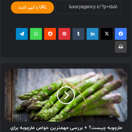
URL را کپی کنید
لینکدین
‫تامبلر
پینترست
‫رددیت
واتس آپ
تلگرام
چاپ
مارچوبه
چیست؟
+
بررسی
مهمترین
خواص
مارچوبه
برای
سلامتی
مارچوبه چیست؟ + بررسی مهمترین خواص مارچوبه برای