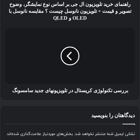
وضوح
راهنمای خرید تلویزیون ال جی بر اساس نوع نمایشگر، وضوح
تصویر
تصویر و قیمت + تلویزیون نانوسل چیست ؟ مقایسه نانوسل با
و
OLED و QLED
قیمت
+
بررسی
تلویزیون
تکنولوژی
نانوسل
کریستال
چیست
در
؟
تلویزیونهای
مقایسه
جدید
نانوسل
سامسونگ
با
OLED
و
بررسی تکنولوژی کریستال در تلویزیونهای جدید سامسونگ
QLED
دیدگاهتان را بنویسید
نشانی ایمیل شما منتشر نخواهد شد.
بخش‌های موردنیاز علامت‌گذاری شده‌اند