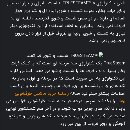
الجی ، تکنولوژی « ™TRUESTEAM » است . انرژی و حرارت بسیار
بالای ذرات بخار، قدرت شست و شوی ایده آل و لکه بری فوق
العاده ای دارند . و در ضمن شست و شوی قدرتمند ، لطمه ای به
ظروف نمی زنند . بنابراین به لطف استفاده از این تکنولوژی دیگر
نیازی به شست و شوی اولیه ی ظروف قبل از قرار دادن درون
ظرفشویی نمی باشد .
TrueSteam یک تکنولوژی سه مرحله ای است که با کمک ذرات
بخار بسیار داغ ، ظرف ها را شست و شو می دهد . اساس کار در
این تکنولوژی به این صورت است که در مرحله ی اول ، بخار به
لکه های چربی نشسته بر روی ظرف می چسبند. البته برای کسب
اطلاعات بیشتر میتوانید مقاله
راهنما خرید ماشین ظرفشویی
بوش
را بخوانید. سپس درجه حرارت ماشین ظرفشویی افزایش می
یابد ، تا لکه های چربی ذو ب شوند و در آخر هم شستشوی نهایی
صورت می گیرد . در طی ای سه مرحله ، لکه های چربی و هر نوع
آلودگی بر روی ظروف از بین می رود.