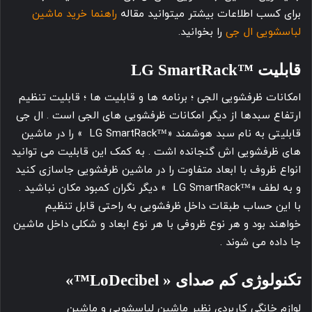
برای کسب اطلاعات بیشتر میتوانید مقاله
راهنما خرید ماشین
لباسشویی ال جی
را بخوانید.
قابلیت ™LG SmartRack
امکانات ظرفشویی الجی ؛ برنامه ها و قابلیت ها ؛ قابلیت تنظیم
ارتفاع سبدها از دیگر امکانات ظرفشویی های الجی است . ال جی
قابلیتی به نام سبد هوشمند «™LG SmartRack » را در ماشین
های ظرفشویی اش گنجانده اشت . به کمک این قابلیت می توانید
انواع ظروف با ابعاد متفاوت را در ماشین ظرفشویی جاسازی کنید
و به لطف «™LG SmartRack » دیگر نگران کمبود مکان نباشید .
با این حساب طبقات داخل ظرفشویی به راحتی قابل تنظیم
خواهند بود و هر نوع ظروفی با هر نوع ابعاد و شکلی داخل ماشین
جا داده می شوند .
تکنولوژی کم صدای « LoDecibel™»
لوازم خانگی کاربردی نظیر ماشین لباسشویی و ماشین