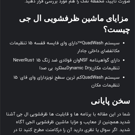
صورت تایید، محفظه نمک را هم مورد بررسی قرار دهید.
مزایای ماشین ظرفشویی ال جی
چیست؟
سیستم QuadWash™دارای وای فایسه قفسه 15 تنظیمات
مکانفضای داخلی جادار
دارای گواهینامه NSFوان فولادی ضد زنگ NeverRust· 15
تنظیمات مکانDynamic Dryعملکرد بی صدا
سیستم QuadWashکم ترین سطح نویزدارای وای فای· 15
تنظیمات مکان
سخن پایانی
شما در این مقاله با برنامه ها و قابلیت ها ظرفشویی ال جی آشنا
شدید.همچنین از معایب و مزایا ماشین ظرفشویی الجی آگاه
شدید. اگر سوال یا نظری دارید آن را درکامنت مطرح کنید تا در