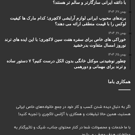
با ذائقه ایرانی سازگارتر و سالم تر هستند؟
بهمن 27, 1404
برندهای محبوب ایرانی لوازم آرایشی لاکچری؛ کدام مارک ها کیفیت
لوکس را با قیمت منطقی ارائه می دهند؟
بهمن 26, 1404
خوراکی های خاص برای سفره هفت سین لاکچری؛ با این ایده های ترند
نوروز امسال متفاوت بدرخشید
بهمن 25, 1404
چطور نوشیدنی موکتل خانگی بدون الکل درست کنیم؟ ۷ دستور ساده
و ترند برای مهمانی و دورهمی
همکاری باما
اگر به دنبال دیده شدن کسب و کار خود در جمع خانواده‌های خاص ایرانی
هستید، همین حالا تبلیغات و همکاری با آژانس لاکچری را تجربه کنید!
با ما خدمات و محصولات شما در کنار محتوای جذاب، شیک و تاثیرگذار به
مخاطبان هدف معرفی می‌شود.