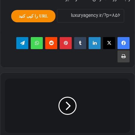
URL را کپی کنید
لینکدین
‫تامبلر
پینترست
‫رددیت
واتس آپ
تلگرام
چاپ
راهنمای
خرید
تلویزیون
ال
جی
بر
اساس
نوع
نمایشگر،