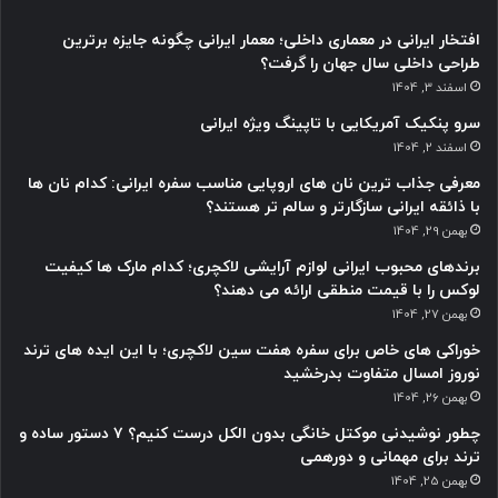
افتخار ایرانی در معماری داخلی؛ معمار ایرانی چگونه جایزه برترین
طراحی داخلی سال جهان را گرفت؟
اسفند 3, 1404
سرو پنکیک آمریکایی با تاپینگ ویژه ایرانی
اسفند 2, 1404
معرفی جذاب ترین نان های اروپایی مناسب سفره ایرانی: کدام نان ها
با ذائقه ایرانی سازگارتر و سالم تر هستند؟
بهمن 29, 1404
برندهای محبوب ایرانی لوازم آرایشی لاکچری؛ کدام مارک ها کیفیت
لوکس را با قیمت منطقی ارائه می دهند؟
بهمن 27, 1404
خوراکی های خاص برای سفره هفت سین لاکچری؛ با این ایده های ترند
نوروز امسال متفاوت بدرخشید
بهمن 26, 1404
چطور نوشیدنی موکتل خانگی بدون الکل درست کنیم؟ ۷ دستور ساده و
ترند برای مهمانی و دورهمی
بهمن 25, 1404