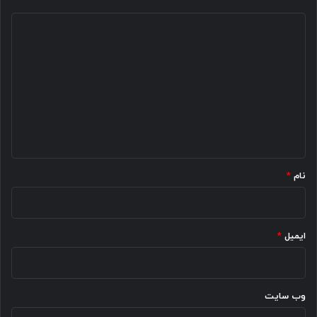
د
ی
د
گ
ا
ه
*
نام
*
ایمیل
*
وب‌ سایت