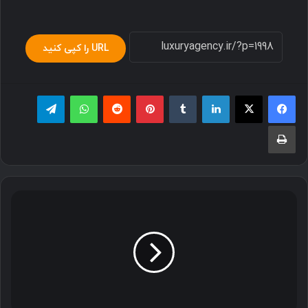
URL را کپی کنید
لینکدین
‫تامبلر
پینترست
‫رددیت
واتس آپ
تلگرام
چاپ
میوه‌های
کمیاب
و
لاکچری
جهان
که
باید
امتحان