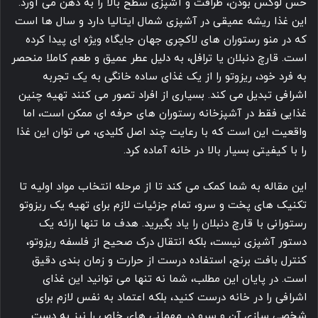
حس لوکس بودن، ظرافت و آشپزی سطح بالا را به ذهن می آورد.
این غذا ریشه عمیقی در آشپزی شمال ایتالیا دارد و سال ها است
که در منو رستوران های لاکچری جهان جایگاه ویژه ای پیدا کرده
است. قارچ دنبلان یا ترافل، به دلیل عطر عمیق و طعم کاملا منحصر
به فرد خود، ریزوتو را از یک غذای ساده خانگی به یک تجربه
اشرافی تبدیل می کند. بسیاری از افراد تصور می کنند تهیه چنین
غذایی فقط در آشپزخانه رستوران های حرفه ای ممکن است، اما
واقعیت این است که با رعایت چند اصل کلیدی، می توان این غذا
را با کیفیتی بسیار بالا در خانه آماده کرد.
این مقاله به شما کمک می کند تا از مرحله انتخاب مواد اولیه تا
تکنیک های پخت و سرو، تمام جزئیات لازم برای تهیه یک ریزوتو
رستورانی با قارچ دنبلان را یاد بگیرید. هدف ما تنها ارائه یک
دستور آشپزی نیست، بلکه انتقال درک صحیح از فلسفه ریزوتو،
کنترل بافت برنج، استفاده درست از حرارت و زمان بندی دقیق
است. در پایان این مطلب، شما نه تنها می توانید این غذای
اشرافی را در خانه درست کنید، بلکه اعتماد به نفس لازم برای
شخصی سازی آن و سرو در مهمانی های خاص را نیز به دست