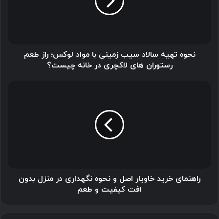
زمینی
با
مواد
لوکس؛
راز
طعم
نحوه تهیه سالاد سیب زمینی با مواد لوکس؛ راز طعم
رستوران
رستوران های لاکچری در خانه چیست؟
های
لاکچری
راهنمای
در
خرید
خانه
خاویار
چیست؟
اصل
و
نحوه
نگهداری
در
منزل
بدون
راهنمای خرید خاویار اصل و نحوه نگهداری در منزل بدون
افت
افت کیفیت و طعم
کیفیت
و
طعم