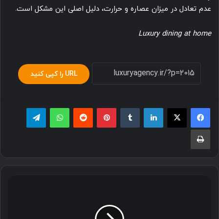
عدم تعادل در میزان عصاره و حرارت، دلیل اصلی این مشکل است.
Luxury dining at home
URL را کپی کنید
لینکدین
‫تامبلر
پینترست
‫رددیت
واتس آپ
تلگرام
چاپ
نحوه
تهیه
سالاد
سیب