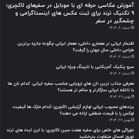
آموزش عکاسی حرفه ای با موبایل در سفرهای لاکچری؛
9 تکنیک ترند برای ثبت عکس های اینستاگرامی و
چشمگیر در سفر
اسفند 4, 1404
افتخار ایرانی در معماری داخلی؛ معمار ایرانی چگونه جایزه برترین
طراحی داخلی سال جهان را گرفت؟
اسفند 3, 1404
سرو پنکیک آمریکایی با تاپینگ ویژه ایرانی
اسفند 2, 1404
معرفی جذاب ترین نان های اروپایی مناسب سفره ایرانی: کدام نان ها
با ذائقه ایرانی سازگارتر و سالم تر هستند؟
بهمن 29, 1404
برندهای محبوب ایرانی لوازم آرایشی لاکچری؛ کدام مارک ها کیفیت
لوکس را با قیمت منطقی ارائه می دهند؟
بهمن 27, 1404
خوراکی های خاص برای سفره هفت سین لاکچری؛ با این ایده های ترند
نوروز امسال متفاوت بدرخشید