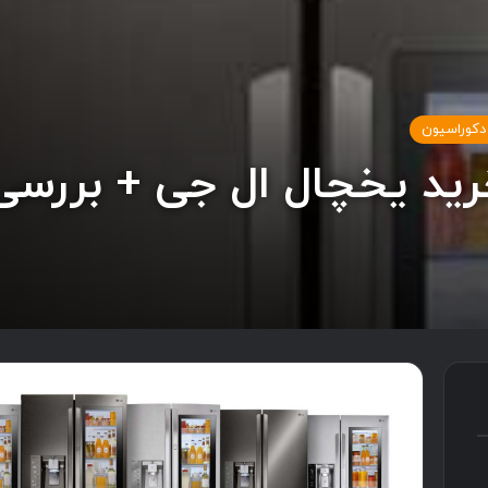
 دکوراسیون
رید یخچال ال جی + بررسی