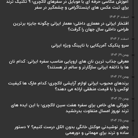
آموزش عکاسی حرفه ای با موبایل در سفرهای لاکچری؛ 9 تکنیک ترند
برای ثبت عکس های اینستاگرامی و چشمگیر در سفر
اسفند 3, 1404
افتخار ایرانی در معماری داخلی؛ معمار ایرانی چگونه جایزه برترین
طراحی داخلی سال جهان را گرفت؟
اسفند 2, 1404
سرو پنکیک آمریکایی با تاپینگ ویژه ایرانی
بهمن 29, 1404
معرفی جذاب ترین نان های اروپایی مناسب سفره ایرانی: کدام نان
ها با ذائقه ایرانی سازگارتر و سالم تر هستند؟
بهمن 27, 1404
برندهای محبوب ایرانی لوازم آرایشی لاکچری؛ کدام مارک ها کیفیت
لوکس را با قیمت منطقی ارائه می دهند؟
بهمن 26, 1404
خوراکی های خاص برای سفره هفت سین لاکچری؛ با این ایده های
ترند نوروز امسال متفاوت بدرخشید
بهمن 25, 1404
چطور نوشیدنی موکتل خانگی بدون الکل درست کنیم؟ ۷ دستور
ساده و ترند برای مهمانی و دورهمی