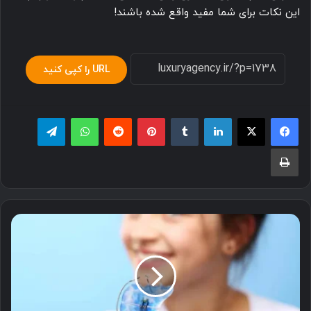
این نکات برای شما مفید واقع شده باشند!
URL را کپی کنید
لینکدین
‫تامبلر
پینترست
‫رددیت
واتس آپ
تلگرام
چاپ
ارتودنسی
متحرک،
اثربخشی
و
هزینه
آن
در