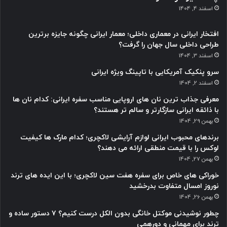
اسفند 4, 1404
افتخار ایرانی در معماری داخلی؛ معمار ایرانی چگونه جایزه برترین
طراحی داخلی سال جهان را گرفت؟
اسفند 3, 1404
سرو پنکیک آمریکایی با تاپینگ ویژه ایرانی
اسفند 2, 1404
معرفی جذاب ترین نان های اروپایی مناسب سفره ایرانی: کدام نان ها
با ذائقه ایرانی سازگارتر و سالم تر هستند؟
بهمن 29, 1404
برندهای محبوب ایرانی لوازم آرایشی لاکچری؛ کدام مارک ها کیفیت
لوکس را با قیمت منطقی ارائه می دهند؟
بهمن 27, 1404
خوراکی های خاص برای سفره هفت سین لاکچری؛ با این ایده های ترند
نوروز امسال متفاوت بدرخشید
بهمن 26, 1404
چطور نوشیدنی موکتل خانگی بدون الکل درست کنیم؟ ۷ دستور ساده و
ترند برای مهمانی و دورهمی