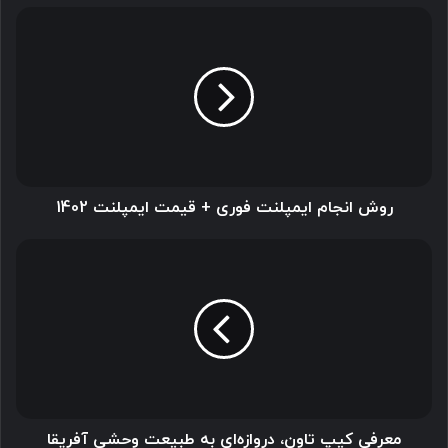
روش
انجام
ایمپلنت
فوری
+
قیمت
ایمپلنت
1402
روش انجام ایمپلنت فوری + قیمت ایمپلنت 1402
معرفی
کیپ
تاون،
دروازه‌ای
به
طبیعت
وحشی
آفریقا
معرفی کیپ تاون، دروازه‌ای به طبیعت وحشی آفریقا