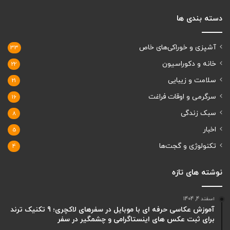
نوشته های تازه
آموزش عکاسی حرفه ای با موبایل در سفرهای لاکچری؛
9 تکنیک ترند برای ثبت عکس های اینستاگرامی و
چشمگیر در سفر
اسفند 4, 1404
افتخار ایرانی در معماری داخلی؛ معمار ایرانی چگونه جایزه برترین
طراحی داخلی سال جهان را گرفت؟
اسفند 3, 1404
سرو پنکیک آمریکایی با تاپینگ ویژه ایرانی
اسفند 2, 1404
معرفی جذاب ترین نان های اروپایی مناسب سفره ایرانی: کدام نان ها
با ذائقه ایرانی سازگارتر و سالم تر هستند؟
بهمن 29, 1404
برندهای محبوب ایرانی لوازم آرایشی لاکچری؛ کدام مارک ها کیفیت
لوکس را با قیمت منطقی ارائه می دهند؟