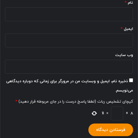
بارانا؛ بهترین کلینیک کامپوزیت
دندان در مشهد
معمولاً اکثر افراد با رده های سنی مختلف، با مشکل خرابی و یا
پوسیدگی دندان مواجه می شوند. با توجه به نقش مهمی که
دندان ها در سلامت و زیبایی لبخند هر فرد دارند، انتخاب بهترین
دکتر کامپوزیت دندان مشهد که بتواند دندان های سالم، سفید،
صاف و یکدست به ما هدیه کند بسیار مهم است.
اگر به دنبال بهترین قیمت کامپوزیت دندان مشهد می باشید،
مراجعه به کلینیک بارانا فرصتیست تا از انواع خدمات مربوط به
سلامت و زیبایی دندان با شرایط ایده آل؛ آن هم در محیطی کاملا
ًبهداشتی، همراه با پاسخگویی سریع مشاوران ما و به ازای پرداخت
هزینه های مناسب بهره‌مند شوید.
تمامی پرسنل و مهم تر از همه دندانپزشکان فعال در کلینیک
تخصصی بارانا، بعد از یک دوره ارزیابی و فیلتر دقیق از میان تمام