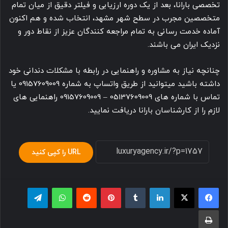
نباشید
همین حالا که این مطلب را می خوانید اگر خود شما دندان از
دست رفته نداشته باشید به احتمال زیاد یکی از اطرافیان تان
دچار این مشکل شده و یک یا چند دندان خود را از دست داده
است. از دست رفتن دندان های دائمی می تواند مشکلات بسیار
زیادی برای فرد ایجاد کند، از همین رو باید به دنبال انواع
روش
های کاشت دندان
برای جایگزینی آن باشد. روش های مختلفی در
حال حاضر توسط دندانپزشکان ابداع شده که هرکدام مزایا و
معایب مخصوص به خود را دارند. ایمپلنت دندان مشهد ، به زعم
اغلب دندانپزشکان، بهترین جایگزینی است که تاکنون برای دندان
های دائمی تولید شده و به دلیل ظاهر بسیار طبیعی و طول عمر
بالا، کسی متوجه حضور غیرعادی آن در میان دندان ها نمی شود.
نکته ای که می بایست در انجام
ایمپلنت دندان مشهد
یا هر جای
دیگر به آن توجه کنید انتخاب بهترین برندهای ایمپلنت است. در
حال حاضر برندهای متفاوت ایمپلنت در بازار وجود دارد که با
قیمت های مختلف عرضه می شود، اما این نکته را به خاطر داشته
باشید که هیچ گرانی ای بی علت و هیچ ارزانی ای بی حکمت