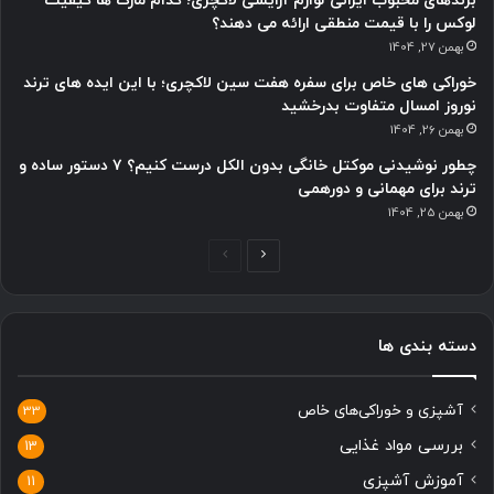
معرفی
کیپ
تاون،
دروازه‌ای
به
طبیعت
وحشی
آفریقا
معرفی کیپ تاون، دروازه‌ای به طبیعت وحشی آفریقا
رازهای
طراحی
اتاق
خواب
لاکچری
و
آرامش‌بخش