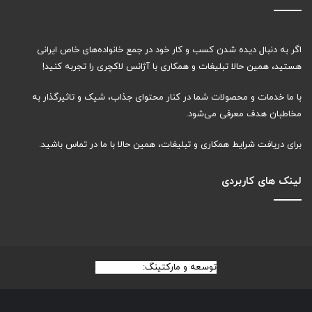
خانه و دکوراسیون
22
راهنمای خرید و نگهداری وسایل منزل
19
دکوراسیون داخلی لاکچری
2
سلامت و زیبایی
21
سلامت روان
12
سلامت عمومی
6
زیبایی – آرایشی
3
مراقبت از پوست و مو
2
سرگرمی و اوقات فراغت
16
تفریحات خاص
11
معرفی تورها و سفرهای لاکچری
5
سبک زندگی
8
اخبار
5
تکنولوژی و گجت‌ها
4