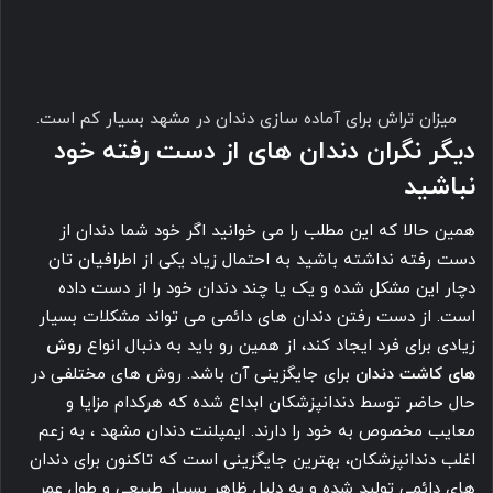
لمینت دندان نیز یکی دیگر از روش هایی است که برای داشتن
لبخند هالیوودی
برای مراجعان عزیز انجام می شود. در این روش، بر
خلاف
کامپوزیت دندان
، ابتدا دندان های فرد به میزان بسیار کمی
تراش داده شده و از آن ها قالب گیری می شود. قالب تهیه شده
برای لابراتوار دندانپزشکی ارسال شده و سپس روکش های دندان
آماده نصب می شوند. لمینت دندان مشهد ، بر خلاف کامپوزیت به
حداقل دو الی سه جلسه مراجعه به دندانپزشک نیاز دارد و برگشت
پذیر نیست. از جمله مهم ترین مزیت های
لمینت دندان
نسبت به
کامپوزیت
، طول عمر بالاتر است.
نکته بسیار مهم اینکه اگر در انتخاب مرکز و متخصص دندانپزشکی
زیبایی که قصد انجام
لمینت دندان مشهد
را دارید دقت کافی به
خرج دهید، میزان تراش دندان ها بسیار کم بوده و مینای دندان
آسیب نمی بیند.
سوالی که برای اغلب متقاضیان دندانپزشکی زیبایی مطرح می شود
این است که لمینت بهتر است یا کامپوزیت؟ پاسخ دقیقی برای
این سوال وجود ندارد و هر کس با توجه به بودجه، زمان و شرایط