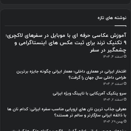
متخصصین مجرب در سطح شهر مشهد، انتخاب شده و هم اکنون
آماده خدمت رسانی به تمام مراجعه کنندگان عزیز از نقاط دور و
نزدیک ایران می باشند.
چنانچه نیاز به مشاوره و راهنمایی در رابطه با مشکلات دندانی خود
داشته باشید میتوانید از طریق واتساپ به شماره 09157609009 یا
تماس با شماره های 05137609009 – 09157609009 راهنمایی های
لازم را از کارشناسان بارانا دریافت نمایید.
URL را کپی کنید
لینکدین
‫تامبلر
پینترست
‫رددیت
واتس آپ
تلگرام
چاپ