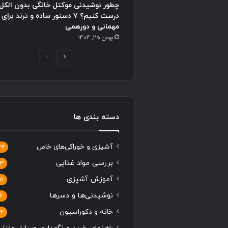
چطور نوشیدنی موکتل خانگی بدون الکل
درست کنیم؟ ۷ دستور ساده و ترند برای
مهمانی و دورهمی
بهمن 25, 1404
ص
ص
ف
ف
ح
ح
ه
ه
ب
ق
دسته بندی ها
ع
ب
د
ل
آشپزی و خوراکی‌های خاص
33
ی
ی
بررسی مواد غذایی
13
آموزش آشپزی
11
نوشیدنی‌ها و دسرها
6
خانه و دکوراسیون
22