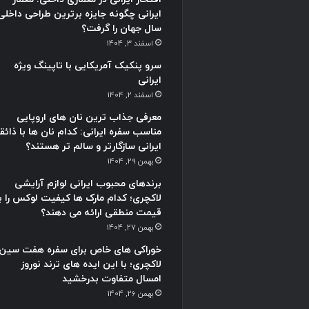
ایرانی چگونه جایزه برترین طراحی داخلی
سال جهان را گرفت؟
اسفند 3, 1404
سرو پنکیک آمریکایی با تاپینگ ویژه
ایرانی
اسفند 2, 1404
معرفی جذاب ترین نان های اروپایی
مناسب سفره ایرانی: کدام نان ها با ذائق
ایرانی سازگارتر و سالم تر هستند؟
بهمن 29, 1404
برندهای محبوب ایرانی لوازم آرایشی
لاکچری؛ کدام مارک ها کیفیت لوکس را با
قیمت منطقی ارائه می دهند؟
بهمن 27, 1404
خوراکی های خاص برای سفره هفت سین
لاکچری؛ با این ایده های ترند نوروز
امسال متفاوت بدرخشید
بهمن 26, 1404