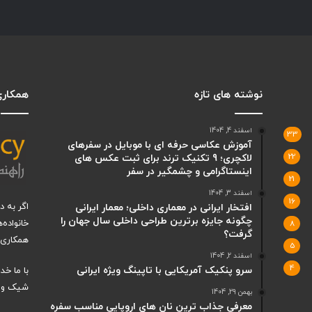
نوشته های تازه
همکاری 
اسفند 4, 1404
33
آموزش عکاسی حرفه ای با موبایل در سفرهای
22
لاکچری؛ 9 تکنیک ترند برای ثبت عکس های
اینستاگرامی و چشمگیر در سفر
21
اسفند 3, 1404
16
اگر به 
افتخار ایرانی در معماری داخلی؛ معمار ایرانی
چگونه جایزه برترین طراحی داخلی سال جهان را
خانواده‌
8
گرفت؟
همکاری ب
5
اسفند 2, 1404
4
سرو پنکیک آمریکایی با تاپینگ ویژه ایرانی
با ما خ
شیک و ت
بهمن 29, 1404
معرفی جذاب ترین نان های اروپایی مناسب سفره