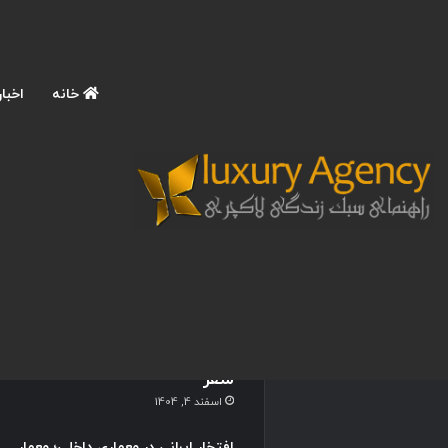
خانه
اخبار
نوشته های تازه
آموزش عکاسی حرفه ای با
موبایل در سفرهای لاکچری؛ 9
تکنیک ترند برای ثبت عکس
های اینستاگرامی و چشمگیر در
سفر
اسفند 4, 1404
افتخار ایرانی در معماری داخلی؛ معمار