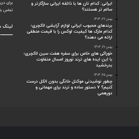
برای دری
ایرانی: کدام نان ها با ذائقه ایرانی سازگارتر و
سالم تر هستند؟
تماس با
بهمن 27, 1404
برندهای محبوب ایرانی لوازم آرایشی لاکچری؛
لینک ه
کدام مارک ها کیفیت لوکس را با قیمت منطقی
ارائه می دهند؟
بهمن 26, 1404
خوراکی های خاص برای سفره هفت سین لاکچری؛
با این ایده های ترند نوروز امسال متفاوت
بدرخشید
بهمن 25, 1404
چطور نوشیدنی موکتل خانگی بدون الکل درست
کنیم؟ ۷ دستور ساده و ترند برای مهمانی و
دورهمی