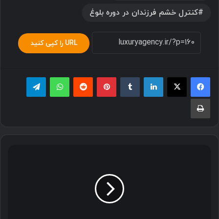
کنترل خشم فرزندان در دوره بلوغ
URL را کپی کنید
لینکدین
‫تامبلر
پینترست
‫رددیت
واتس آپ
تلگرام
چاپ
درباره
خواص
میوه
موز
بیشتر
بدانیم