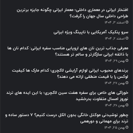
افتخار ایرانی در معماری داخلی؛ معمار ایرانی چگونه جایزه برترین
طراحی داخلی سال جهان را گرفت؟
اسفند 3, 1404
سرو پنکیک آمریکایی با تاپینگ ویژه ایرانی
اسفند 2, 1404
معرفی جذاب ترین نان های اروپایی مناسب سفره ایرانی: کدام نان ها
با ذائقه ایرانی سازگارتر و سالم تر هستند؟
بهمن 29, 1404
برندهای محبوب ایرانی لوازم آرایشی لاکچری؛ کدام مارک ها کیفیت
لوکس را با قیمت منطقی ارائه می دهند؟
بهمن 27, 1404
خوراکی های خاص برای سفره هفت سین لاکچری؛ با این ایده های ترند
نوروز امسال متفاوت بدرخشید
بهمن 26, 1404
چطور نوشیدنی موکتل خانگی بدون الکل درست کنیم؟ ۷ دستور ساده و
ترند برای مهمانی و دورهمی
بهمن 25, 1404