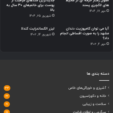
اصول رفتار حرفه ای در محیط
جدیدترین متدهای مراقبت از
های لاکچری پسند
پوست برای خانم‌های ۳۰ سال به
بالا
مهر 17, 1404
شهریور 25, 1404
آیا می توان کامپوزیت دندان
لیزر الکساندرایت کندلا
مشهد را به صورت اقساطی انجام
شهریور 14, 1402
داد؟
مهر 4, 1402
دسته بندی ها
آشپزی و خوراکی‌های خاص
33
خانه و دکوراسیون
22
سلامت و زیبایی
21
سرگرمی و اوقات فراغت
16