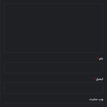
د
ی
د
گ
ا
ه
*
نام
*
ایمیل
*
وب‌ سایت