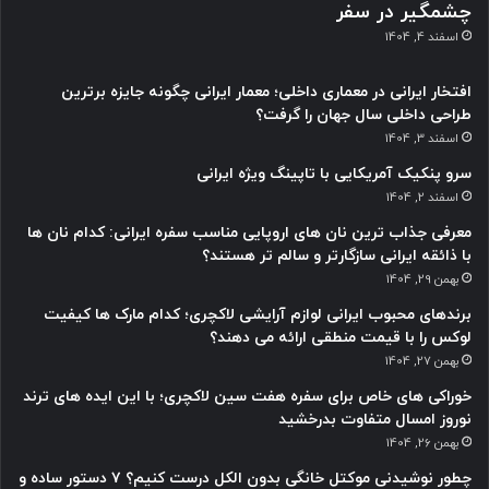
چشمگیر در سفر
اسفند 4, 1404
افتخار ایرانی در معماری داخلی؛ معمار ایرانی چگونه جایزه برترین
طراحی داخلی سال جهان را گرفت؟
اسفند 3, 1404
سرو پنکیک آمریکایی با تاپینگ ویژه ایرانی
اسفند 2, 1404
معرفی جذاب ترین نان های اروپایی مناسب سفره ایرانی: کدام نان ها
با ذائقه ایرانی سازگارتر و سالم تر هستند؟
بهمن 29, 1404
برندهای محبوب ایرانی لوازم آرایشی لاکچری؛ کدام مارک ها کیفیت
لوکس را با قیمت منطقی ارائه می دهند؟
بهمن 27, 1404
خوراکی های خاص برای سفره هفت سین لاکچری؛ با این ایده های ترند
نوروز امسال متفاوت بدرخشید
بهمن 26, 1404
چطور نوشیدنی موکتل خانگی بدون الکل درست کنیم؟ ۷ دستور ساده و