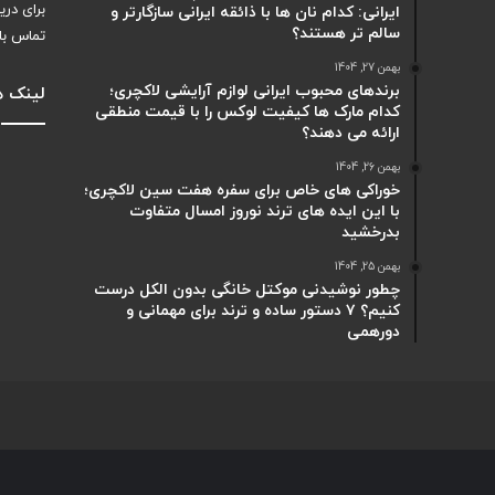
برای دری
ایرانی: کدام نان ها با ذائقه ایرانی سازگارتر و
سالم تر هستند؟
تماس با
بهمن 27, 1404
برندهای محبوب ایرانی لوازم آرایشی لاکچری؛
لینک ه
کدام مارک ها کیفیت لوکس را با قیمت منطقی
ارائه می دهند؟
بهمن 26, 1404
خوراکی های خاص برای سفره هفت سین لاکچری؛
با این ایده های ترند نوروز امسال متفاوت
بدرخشید
بهمن 25, 1404
چطور نوشیدنی موکتل خانگی بدون الکل درست
کنیم؟ ۷ دستور ساده و ترند برای مهمانی و
دورهمی