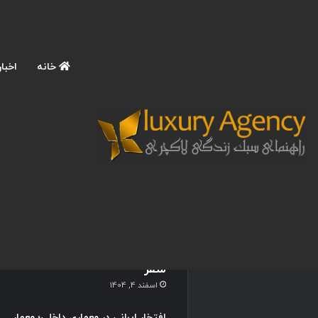
خانه
اخبار
نوشته های تازه
آموزش عکاسی حرفه ای با
موبایل در سفرهای لاکچری؛ 9
تکنیک ترند برای ثبت عکس
های اینستاگرامی و چشمگیر در
سفر
اسفند 4, 1404
افتخار ایرانی در معماری داخلی؛ معمار