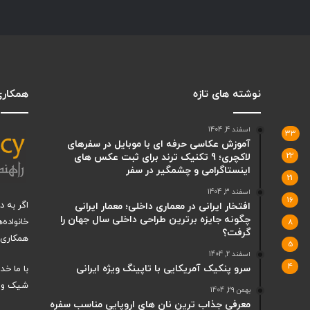
نوشته های تازه
همکاری 
اسفند 4, 1404
33
آموزش عکاسی حرفه ای با موبایل در سفرهای
22
لاکچری؛ 9 تکنیک ترند برای ثبت عکس های
اینستاگرامی و چشمگیر در سفر
21
اسفند 3, 1404
16
اگر به 
افتخار ایرانی در معماری داخلی؛ معمار ایرانی
چگونه جایزه برترین طراحی داخلی سال جهان را
خانواده‌
8
گرفت؟
همکاری ب
5
اسفند 2, 1404
4
سرو پنکیک آمریکایی با تاپینگ ویژه ایرانی
با ما خ
شیک و ت
بهمن 29, 1404
معرفی جذاب ترین نان های اروپایی مناسب سفره