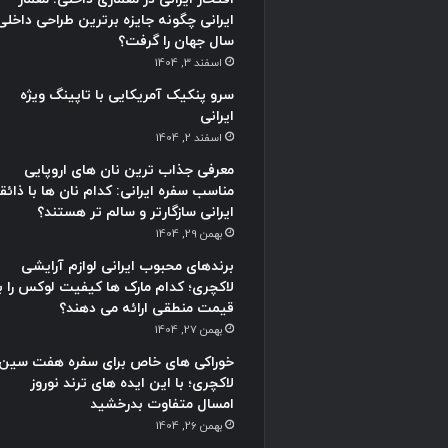
ایرانی چگونه جایزه برترین طراحی داخلی
سال جهان را گرفت؟
اسفند 3, 1404
سرو پنکیک آمریکایی با تاپینگ ویژه
ایرانی
اسفند 2, 1404
معرفی جذاب ترین نان های اروپایی
مناسب سفره ایرانی: کدام نان ها با ذائق
ایرانی سازگارتر و سالم تر هستند؟
بهمن 29, 1404
برندهای محبوب ایرانی لوازم آرایشی
لاکچری؛ کدام مارک ها کیفیت لوکس را با
قیمت منطقی ارائه می دهند؟
بهمن 27, 1404
خوراکی های خاص برای سفره هفت سین
لاکچری؛ با این ایده های ترند نوروز
امسال متفاوت بدرخشید
بهمن 26, 1404