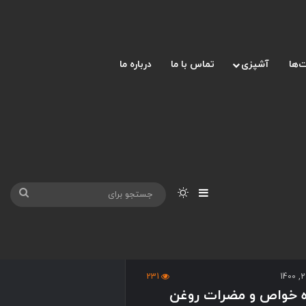
‌ها
آشپزی
تماس با ما
درباره ما
نوارکناری
تغییر پوسته
جست
برای
231
ره خواص و مضرات روغن