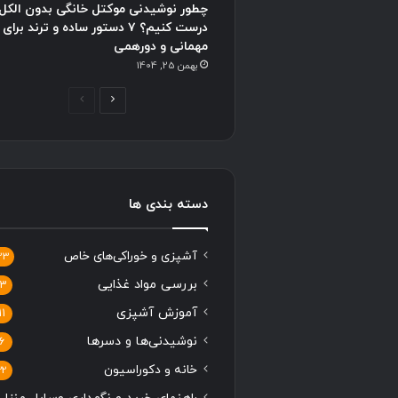
چطور نوشیدنی موکتل خانگی بدون الکل
درست کنیم؟ ۷ دستور ساده و ترند برای
مهمانی و دورهمی
بهمن 25, 1404
ص
ص
ف
ف
ح
ح
ه
ه
ب
ق
دسته بندی ها
ع
ب
د
ل
آشپزی و خوراکی‌های خاص
33
ی
ی
بررسی مواد غذایی
13
آموزش آشپزی
11
نوشیدنی‌ها و دسرها
6
خانه و دکوراسیون
22