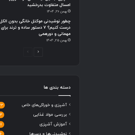
امسال متفاوت بدرخشید
بهمن 26, 1404
چطور نوشیدنی موکتل خانگی بدون الکل
درست کنیم؟ ۷ دستور ساده و ترند برای
مهمانی و دورهمی
بهمن 25, 1404
ص
ص
ف
ف
ح
ح
ه
ه
ب
ق
دسته بندی ها
ع
ب
د
ل
آشپزی و خوراکی‌های خاص
33
ی
ی
بررسی مواد غذایی
13
آموزش آشپزی
11
نوشیدنی‌ها و دسرها
6