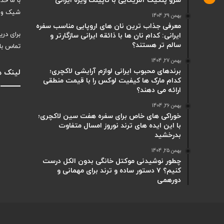
سرو پنکیک آمریکایی با تاپینگ ویژه ایرانی
با ما خ
شیک و ت
بهمن 29, 1404
معرفی جذاب ترین نان های اروپایی مناسب سفره
برای دری
ایرانی: کدام نان ها با ذائقه ایرانی سازگارتر و
سالم تر هستند؟
تماس با
بهمن 27, 1404
برندهای محبوب ایرانی لوازم آرایشی لاکچری؛
لینک ه
کدام مارک ها کیفیت لوکس را با قیمت منطقی
ارائه می دهند؟
بهمن 26, 1404
خوراکی های خاص برای سفره هفت سین لاکچری؛
با این ایده های ترند نوروز امسال متفاوت
بدرخشید
بهمن 25, 1404
چطور نوشیدنی موکتل خانگی بدون الکل درست
کنیم؟ ۷ دستور ساده و ترند برای مهمانی و
دورهمی