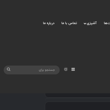
‌ها
آشپزی
تماس با ما
درباره ما
نوارکناری
تغییر پوسته
جست
برای