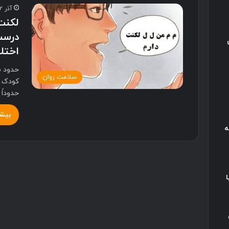
آذر 12, 1400
لکنت
درست 
اختلا
سلامت روان
کودک د
حدوداً 1%…
بیشت
ه