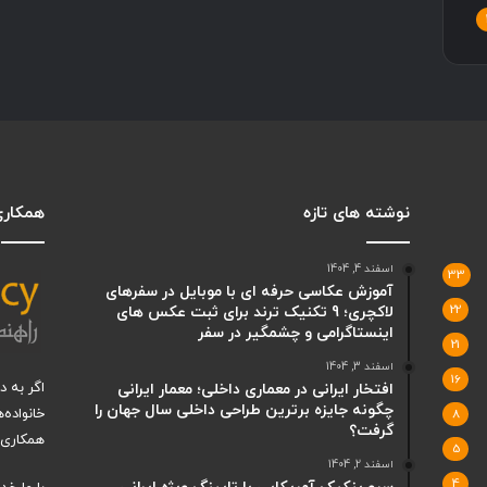
نوشته های تازه
همکاری 
اسفند 4, 1404
33
آموزش عکاسی حرفه ای با موبایل در سفرهای
22
لاکچری؛ 9 تکنیک ترند برای ثبت عکس های
اینستاگرامی و چشمگیر در سفر
21
اسفند 3, 1404
16
اگر به 
افتخار ایرانی در معماری داخلی؛ معمار ایرانی
چگونه جایزه برترین طراحی داخلی سال جهان را
خانواده‌
8
گرفت؟
همکاری ب
5
اسفند 2, 1404
4