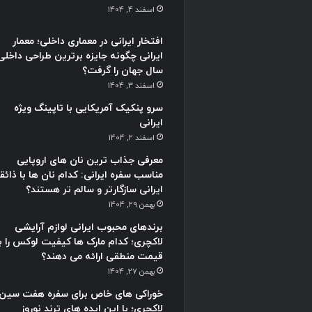
اسفند 4, 1404
افتخار ایرانی در معماری داخلی؛ معمار
ایرانی چگونه جایزه برترین طراحی داخلی
سال جهان را گرفت؟
اسفند 3, 1404
سرو پنکیک آمریکایی با تاپینگ ویژه
ایرانی
اسفند 2, 1404
معرفی جذاب ترین نان های اروپایی
مناسب سفره ایرانی: کدام نان ها با ذائق
ایرانی سازگارتر و سالم تر هستند؟
بهمن 29, 1404
برندهای محبوب ایرانی لوازم آرایشی
لاکچری؛ کدام مارک ها کیفیت لوکس را با
قیمت منطقی ارائه می دهند؟
بهمن 27, 1404
خوراکی های خاص برای سفره هفت سین
لاکچری؛ با این ایده های ترند نوروز