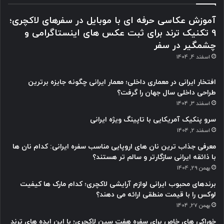
آموزش عکاسی حرفه ای با موبایل در سفرهای لاکچری؛
9 تکنیک ترند برای ثبت عکس های اینستاگرامی و
چشمگیر در سفر
اسفند 4, 1404
افتخار ایرانی در معماری داخلی؛ معمار ایرانی چگونه جایزه برترین
طراحی داخلی سال جهان را گرفت؟
اسفند 3, 1404
سرو پنکیک آمریکایی با تاپینگ ویژه ایرانی
اسفند 2, 1404
معرفی جذاب ترین نان های اروپایی مناسب سفره ایرانی: کدام نان ها
با ذائقه ایرانی سازگارتر و سالم تر هستند؟
بهمن 29, 1404
برندهای محبوب ایرانی لوازم آرایشی لاکچری؛ کدام مارک ها کیفیت
لوکس را با قیمت منطقی ارائه می دهند؟
بهمن 27, 1404
خوراکی های خاص برای سفره هفت سین لاکچری؛ با این ایده های ترند