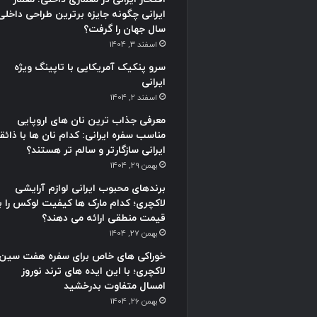
ایرانی چگونه جایزه برترین طراحی داخلی
سال جهان را گرفت؟
اسفند 3, 1404
سرو پنکیک آمریکایی با تاپینگ ویژه
ایرانی
اسفند 2, 1404
معرفی جذاب ترین نان های اروپایی
مناسب سفره ایرانی: کدام نان ها با ذائق
ایرانی سازگارتر و سالم تر هستند؟
بهمن 29, 1404
برندهای محبوب ایرانی لوازم آرایشی
لاکچری؛ کدام مارک ها کیفیت لوکس را با
قیمت منطقی ارائه می دهند؟
بهمن 27, 1404
خوراکی های خاص برای سفره هفت سین
لاکچری؛ با این ایده های ترند نوروز
امسال متفاوت بدرخشید
بهمن 26, 1404