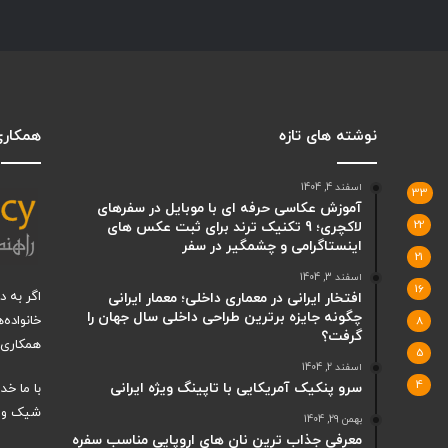
نوشته های تازه
همکاری 
اسفند 4, 1404
33
آموزش عکاسی حرفه ای با موبایل در سفرهای
22
لاکچری؛ 9 تکنیک ترند برای ثبت عکس های
اینستاگرامی و چشمگیر در سفر
21
اسفند 3, 1404
16
اگر به 
افتخار ایرانی در معماری داخلی؛ معمار ایرانی
چگونه جایزه برترین طراحی داخلی سال جهان را
خانواده‌
8
گرفت؟
همکاری ب
5
اسفند 2, 1404
4
سرو پنکیک آمریکایی با تاپینگ ویژه ایرانی
با ما خ
شیک و ت
بهمن 29, 1404
معرفی جذاب ترین نان های اروپایی مناسب سفره