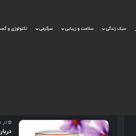
سبک زندگی
سلامت و زیبایی
سرگرمی
تکنولوژی و گجت
صفحه اصلی
/
فواید زعفران برای مردان
فواید زعفران برای مرد
آذر 18, 1400
دربا