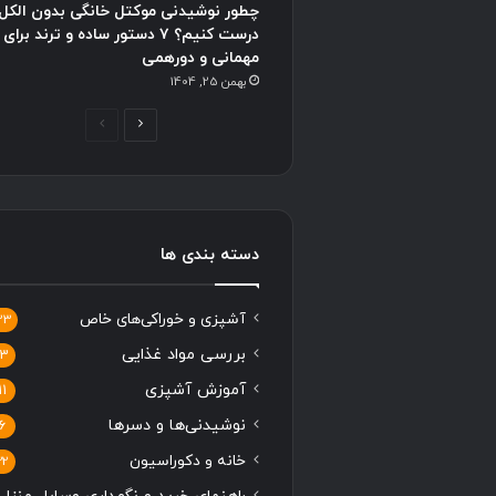
چطور نوشیدنی موکتل خانگی بدون الکل
درست کنیم؟ ۷ دستور ساده و ترند برای
مهمانی و دورهمی
بهمن 25, 1404
ص
ص
ف
ف
ح
ح
ه
ه
ب
ق
دسته بندی ها
ع
ب
د
ل
آشپزی و خوراکی‌های خاص
33
ی
ی
بررسی مواد غذایی
13
آموزش آشپزی
11
نوشیدنی‌ها و دسرها
6
خانه و دکوراسیون
22