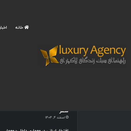
خانه
اخبار
نوشته های تازه
آموزش عکاسی حرفه ای با
موبایل در سفرهای لاکچری؛ 9
تکنیک ترند برای ثبت عکس
های اینستاگرامی و چشمگیر در
سفر
اسفند 4, 1404
افتخار ایرانی در معماری داخلی؛ معمار