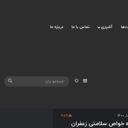
‌ها
آشپزی
تماس با ما
درباره ما
ان
نوارکناری
تغییر پوسته
جست
برای
389
ره خواص سلامتی زعفران