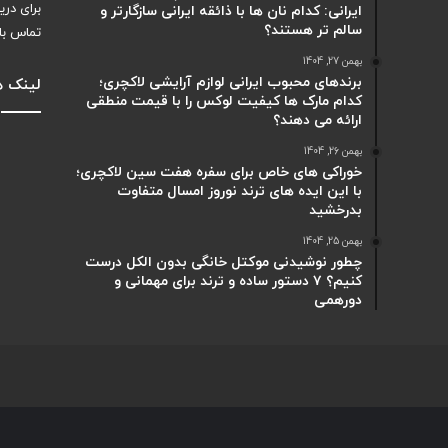
برای دری
ایرانی: کدام نان ها با ذائقه ایرانی سازگارتر و
سالم تر هستند؟
تماس با
بهمن 27, 1404
برندهای محبوب ایرانی لوازم آرایشی لاکچری؛
لینک ه
کدام مارک ها کیفیت لوکس را با قیمت منطقی
ارائه می دهند؟
بهمن 26, 1404
خوراکی های خاص برای سفره هفت سین لاکچری؛
با این ایده های ترند نوروز امسال متفاوت
بدرخشید
بهمن 25, 1404
چطور نوشیدنی موکتل خانگی بدون الکل درست
کنیم؟ ۷ دستور ساده و ترند برای مهمانی و
دورهمی