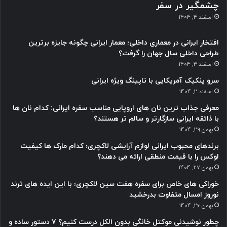
چشمگیر در سفر
اسفند 4, 1404
افتخار ایرانی در معماری داخلی؛ معمار ایرانی چگونه جایزه برترین
طراحی داخلی سال جهان را گرفت؟
اسفند 3, 1404
سرو پنکیک آمریکایی با تاپینگ ویژه ایرانی
اسفند 2, 1404
معرفی جذاب ترین نان های اروپایی مناسب سفره ایرانی: کدام نان ها
با ذائقه ایرانی سازگارتر و سالم تر هستند؟
بهمن 29, 1404
برندهای محبوب ایرانی لوازم آرایشی لاکچری؛ کدام مارک ها کیفیت
لوکس را با قیمت منطقی ارائه می دهند؟
بهمن 27, 1404
خوراکی های خاص برای سفره هفت سین لاکچری؛ با این ایده های ترند
نوروز امسال متفاوت بدرخشید
بهمن 26, 1404
چطور نوشیدنی موکتل خانگی بدون الکل درست کنیم؟ ۷ دستور ساده و