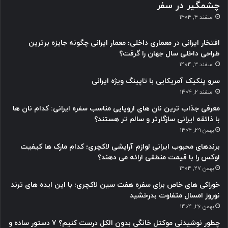
چشمگیر در سفر
اسفند 4, 1404
افتخار ایرانی در معماری داخلی؛ معمار ایرانی چگونه جایزه برترین
طراحی داخلی سال جهان را گرفت؟
اسفند 3, 1404
سرو پنکیک آمریکایی با تاپینگ ویژه ایرانی
اسفند 2, 1404
معرفی جذاب ترین نان های اروپایی مناسب سفره ایرانی: کدام نان ها
با ذائقه ایرانی سازگارتر و سالم تر هستند؟
بهمن 29, 1404
برندهای محبوب ایرانی لوازم آرایشی لاکچری؛ کدام مارک ها کیفیت
لوکس را با قیمت منطقی ارائه می دهند؟
بهمن 27, 1404
خوراکی های خاص برای سفره هفت سین لاکچری؛ با این ایده های ترند
نوروز امسال متفاوت بدرخشید
بهمن 26, 1404
چطور نوشیدنی موکتل خانگی بدون الکل درست کنیم؟ ۷ دستور ساده و