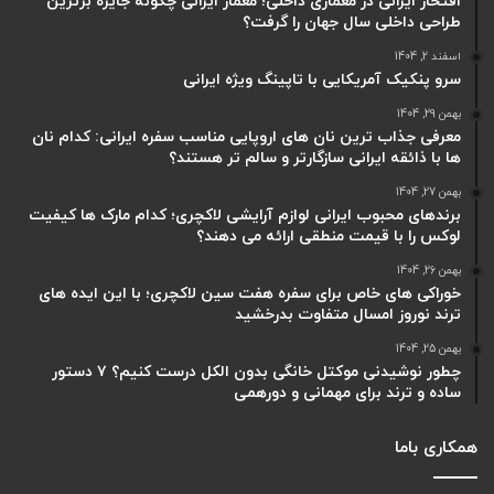
افتخار ایرانی در معماری داخلی؛ معمار ایرانی چگونه جایزه برترین
طراحی داخلی سال جهان را گرفت؟
اسفند 2, 1404
سرو پنکیک آمریکایی با تاپینگ ویژه ایرانی
بهمن 29, 1404
معرفی جذاب ترین نان های اروپایی مناسب سفره ایرانی: کدام نان
ها با ذائقه ایرانی سازگارتر و سالم تر هستند؟
بهمن 27, 1404
برندهای محبوب ایرانی لوازم آرایشی لاکچری؛ کدام مارک ها کیفیت
لوکس را با قیمت منطقی ارائه می دهند؟
بهمن 26, 1404
خوراکی های خاص برای سفره هفت سین لاکچری؛ با این ایده های
ترند نوروز امسال متفاوت بدرخشید
بهمن 25, 1404
چطور نوشیدنی موکتل خانگی بدون الکل درست کنیم؟ ۷ دستور
ساده و ترند برای مهمانی و دورهمی
همکاری باما