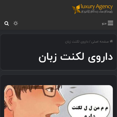
تغییر پ
جس
منو
صفحه اصلی
/
داروی لکنت زبان
داروی لکنت زبان