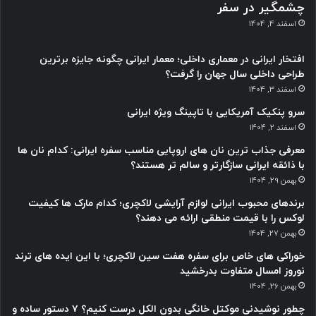
چشمگیر در سفر
اسفند 4, 1404
افتخار ایرانی در معماری داخلی؛ معمار ایرانی چگونه جایزه برترین
طراحی داخلی سال جهان را گرفت؟
اسفند 3, 1404
سرو پنکیک آمریکایی با تاپینگ ویژه ایرانی
اسفند 2, 1404
معرفی جذاب ترین نان های اروپایی مناسب سفره ایرانی: کدام نان ها
با ذائقه ایرانی سازگارتر و سالم تر هستند؟
بهمن 29, 1404
برندهای محبوب ایرانی لوازم آرایشی لاکچری؛ کدام مارک ها کیفیت
لوکس را با قیمت منطقی ارائه می دهند؟
بهمن 27, 1404
خوراکی های خاص برای سفره هفت سین لاکچری؛ با این ایده های ترند
نوروز امسال متفاوت بدرخشید
بهمن 26, 1404
چطور نوشیدنی موکتل خانگی بدون الکل درست کنیم؟ ۷ دستور ساده و