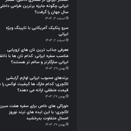
ایرانی چگونه جایزه برترین طراحی داخلی
سال جهان را گرفت؟
اسفند 3, 1404
سرو پنکیک آمریکایی با تاپینگ ویژه
ایرانی
اسفند 2, 1404
معرفی جذاب ترین نان های اروپایی
مناسب سفره ایرانی: کدام نان ها با ذائق
ایرانی سازگارتر و سالم تر هستند؟
بهمن 29, 1404
برندهای محبوب ایرانی لوازم آرایشی
لاکچری؛ کدام مارک ها کیفیت لوکس را با
قیمت منطقی ارائه می دهند؟
بهمن 27, 1404
خوراکی های خاص برای سفره هفت سین
لاکچری؛ با این ایده های ترند نوروز
امسال متفاوت بدرخشید
بهمن 26, 1404