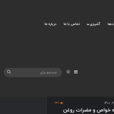
‌ها
آشپزی
تماس با ما
درباره ما
نوارکناری
تغییر پوسته
جست
برای
231
ره خواص و مضرات روغن