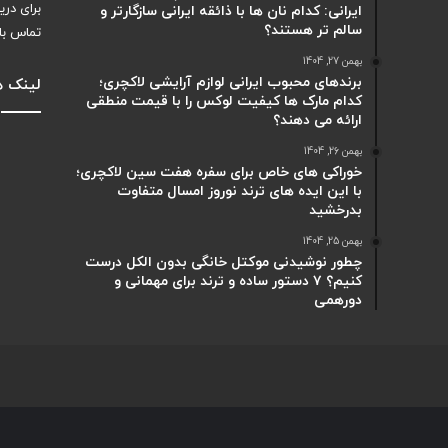
برای دری
ایرانی: کدام نان ها با ذائقه ایرانی سازگارتر و
سالم تر هستند؟
تماس با
بهمن 27, 1404
برندهای محبوب ایرانی لوازم آرایشی لاکچری؛
لینک ه
کدام مارک ها کیفیت لوکس را با قیمت منطقی
ارائه می دهند؟
بهمن 26, 1404
خوراکی های خاص برای سفره هفت سین لاکچری؛
با این ایده های ترند نوروز امسال متفاوت
بدرخشید
بهمن 25, 1404
چطور نوشیدنی موکتل خانگی بدون الکل درست
کنیم؟ ۷ دستور ساده و ترند برای مهمانی و
دورهمی