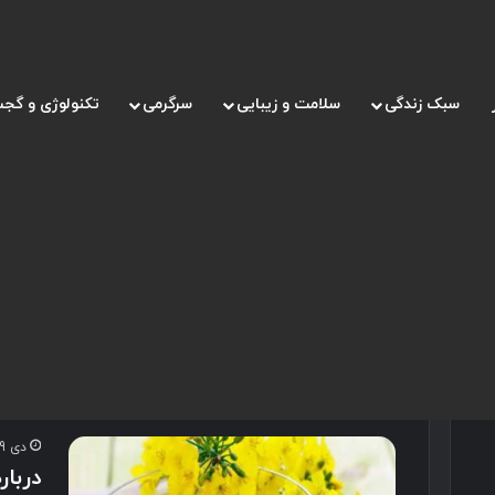
سبک زندگی
سلامت و زیبایی
سرگرمی
تکنولوژی و گجت
صفحه اصلی
/
خواص روغن کانولا
خواص روغن کانولا
دی 29, 1400
دربا