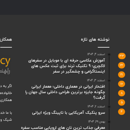
نوشته های تازه
همکاری 
اسفند 4, 1404
33
آموزش عکاسی حرفه ای با موبایل در سفرهای
22
لاکچری؛ 9 تکنیک ترند برای ثبت عکس های
اینستاگرامی و چشمگیر در سفر
21
اسفند 3, 1404
16
اگر به 
افتخار ایرانی در معماری داخلی؛ معمار ایرانی
چگونه جایزه برترین طراحی داخلی سال جهان را
خانواده‌
8
گرفت؟
همکاری ب
5
اسفند 2, 1404
4
سرو پنکیک آمریکایی با تاپینگ ویژه ایرانی
با ما خ
شیک و ت
بهمن 29, 1404
معرفی جذاب ترین نان های اروپایی مناسب سفره