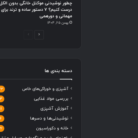
چطور نوشیدنی موکتل خانگی بدون الکل
درست کنیم؟ ۷ دستور ساده و ترند برای
مهمانی و دورهمی
بهمن 25, 1404
ص
ص
ف
ف
ح
ح
ه
ه
ب
ق
دسته بندی ها
ع
ب
د
ل
آشپزی و خوراکی‌های خاص
33
ی
ی
بررسی مواد غذایی
13
آموزش آشپزی
11
نوشیدنی‌ها و دسرها
6
خانه و دکوراسیون
22