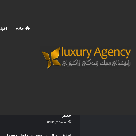
خانه
اخبار
نوشته های تازه
آموزش عکاسی حرفه ای با
موبایل در سفرهای لاکچری؛ 9
تکنیک ترند برای ثبت عکس
های اینستاگرامی و چشمگیر در
سفر
اسفند 4, 1404
افتخار ایرانی در معماری داخلی؛ معمار