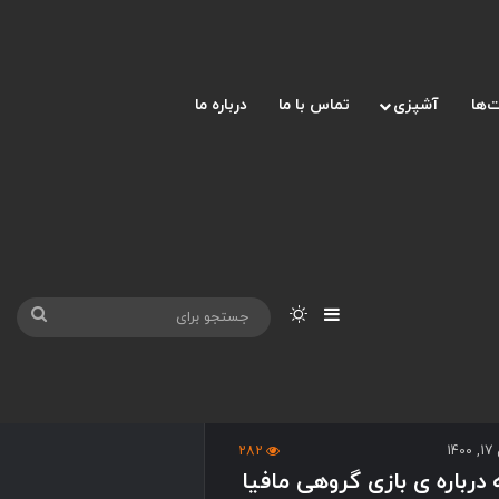
‌ها
آشپزی
تماس با ما
درباره ما
نوارکناری
تغییر پوسته
جست
برای
14
282
درباره ی بازی گروهی مافیا