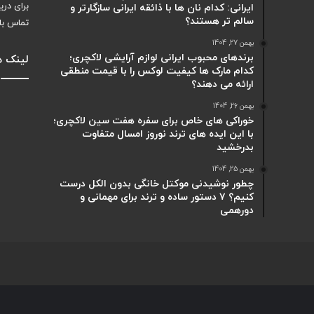
برای دری
ایرانی: کدام نان ها با ذائقه ایرانی سازگارتر و
سالم تر هستند؟
تماس با
بهمن 27, 1404
برندهای محبوب ایرانی لوازم آرایشی لاکچری؛
لینک ه
کدام مارک ها کیفیت لوکس را با قیمت منطقی
ارائه می دهند؟
بهمن 26, 1404
خوراکی های خاص برای سفره هفت سین لاکچری؛
با این ایده های ترند نوروز امسال متفاوت
بدرخشید
بهمن 25, 1404
چطور نوشیدنی موکتل خانگی بدون الکل درست
کنیم؟ ۷ دستور ساده و ترند برای مهمانی و
دورهمی