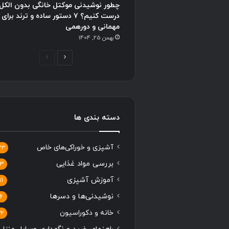
چطور نوشیدنی موکتل خانگی بدون الکل
درست کنیم؟ ۷ دستور ساده و ترند برای
مهمانی و دورهمی
بهمن 25, 1404
ص
ص
ف
ف
ح
ح
ه
ه
ب
ق
دسته بندی ها
ع
ب
د
ل
آشپزی و خوراکی‌های خاص
33
ی
ی
بررسی مواد غذایی
13
آموزش آشپزی
11
نوشیدنی‌ها و دسرها
6
خانه و دکوراسیون
22