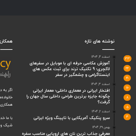
نوشته های تازه
همکاری 
اسفند 4, 1404
33
آموزش عکاسی حرفه ای با موبایل در سفرهای
22
لاکچری؛ 9 تکنیک ترند برای ثبت عکس های
اینستاگرامی و چشمگیر در سفر
21
اسفند 3, 1404
16
اگر به 
افتخار ایرانی در معماری داخلی؛ معمار ایرانی
چگونه جایزه برترین طراحی داخلی سال جهان را
خانواده‌
8
گرفت؟
همکاری ب
5
اسفند 2, 1404
4
سرو پنکیک آمریکایی با تاپینگ ویژه ایرانی
با ما خ
شیک و ت
بهمن 29, 1404
معرفی جذاب ترین نان های اروپایی مناسب سفره