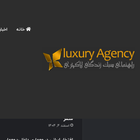
خانه
اخبار
نوشته های تازه
آموزش عکاسی حرفه ای با
موبایل در سفرهای لاکچری؛ 9
تکنیک ترند برای ثبت عکس
های اینستاگرامی و چشمگیر در
سفر
اسفند 4, 1404
افتخار ایرانی در معماری داخلی؛ معمار