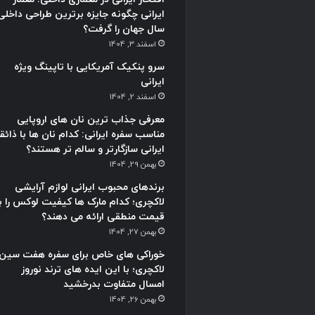
ایرانی چگونه جایزه برترین طراحی داخلی
سال جهان را گرفت؟
اسفند 3, 1404
سرو پنکیک آمریکایی با تاپینگ ویژه
ایرانی
اسفند 2, 1404
معرفی جذاب ترین نان های اروپایی
مناسب سفره ایرانی: کدام نان ها با ذائق
ایرانی سازگارتر و سالم تر هستند؟
بهمن 29, 1404
برندهای محبوب ایرانی لوازم آرایشی
لاکچری؛ کدام مارک ها کیفیت لوکس را با
قیمت منطقی ارائه می دهند؟
بهمن 27, 1404
خوراکی های خاص برای سفره هفت سین
لاکچری؛ با این ایده های ترند نوروز
امسال متفاوت بدرخشید
بهمن 26, 1404