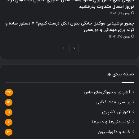
خوراکی های خاص برای سفره هفت سین لاکچری؛ با این ایده های ترند
نوروز امسال متفاوت بدرخشید
بهمن 26, 1404
چطور نوشیدنی موکتل خانگی بدون الکل درست کنیم؟ ۷ دستور ساده و
ترند برای مهمانی و دورهمی
بهمن 25, 1404
ص
ص
ف
ف
ح
ح
دسته بندی ها
ه
ه
ب
ق
آشپزی و خوراکی‌های خاص
ع
ب
33
د
ل
بررسی مواد غذایی
13
ی
ی
آموزش آشپزی
11
نوشیدنی‌ها و دسرها
6
خانه و دکوراسیون
22