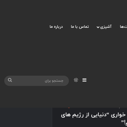
‌ها
آشپزی
تماس با ما
درباره ما
نوارکناری
تغییر پوسته
جست
برای
1400
903
خواری “دنیایی از رژیم های
!”