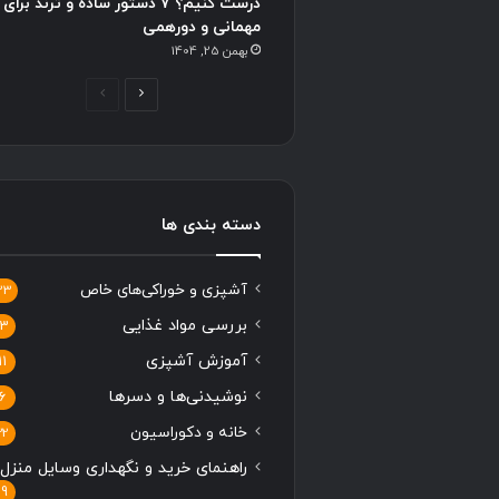
درست کنیم؟ ۷ دستور ساده و ترند برای
مهمانی و دورهمی
بهمن 25, 1404
ص
ص
ف
ف
ح
ح
ه
ه
ب
ق
دسته بندی ها
ع
ب
د
ل
آشپزی و خوراکی‌های خاص
33
ی
ی
بررسی مواد غذایی
13
آموزش آشپزی
11
نوشیدنی‌ها و دسرها
6
خانه و دکوراسیون
22
راهنمای خرید و نگهداری وسایل منزل
19