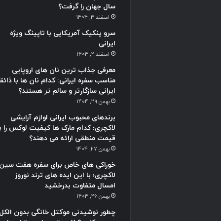
سال جهان را گرفت؟
اسفند 3, 1404
سرو پنکیک آمریکایی با تاپینگ ویژه
ایرانی
اسفند 2, 1404
معرفی جذاب ترین نان های اروپایی
مناسب سفره ایرانی: کدام نان ها با ذائق
ایرانی سازگارتر و سالم تر هستند؟
بهمن 29, 1404
برندهای محبوب ایرانی لوازم آرایشی
لاکچری؛ کدام مارک ها کیفیت لوکس را با
قیمت منطقی ارائه می دهند؟
بهمن 27, 1404
خوراکی های خاص برای سفره هفت سین
لاکچری؛ با این ایده های ترند نوروز
امسال متفاوت بدرخشید
بهمن 26, 1404
چطور نوشیدنی موکتل خانگی بدون الکل