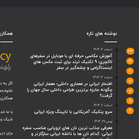
نوشته های تازه
همکاری 
اسفند 4, 1404
33
آموزش عکاسی حرفه ای با موبایل در سفرهای
22
لاکچری؛ 9 تکنیک ترند برای ثبت عکس های
اینستاگرامی و چشمگیر در سفر
21
اسفند 3, 1404
16
اگر به 
افتخار ایرانی در معماری داخلی؛ معمار ایرانی
چگونه جایزه برترین طراحی داخلی سال جهان را
خانواده‌
8
گرفت؟
همکاری ب
5
اسفند 2, 1404
4
سرو پنکیک آمریکایی با تاپینگ ویژه ایرانی
با ما خ
شیک و ت
بهمن 29, 1404
معرفی جذاب ترین نان های اروپایی مناسب سفره
برای دری
ایرانی: کدام نان ها با ذائقه ایرانی سازگارتر و