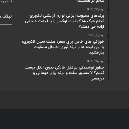
سالم تر هستند؟
تماس با
بهمن 27, 1404
برندهای محبوب ایرانی لوازم آرایشی لاکچری؛
لینک ه
کدام مارک ها کیفیت لوکس را با قیمت منطقی
ارائه می دهند؟
بهمن 26, 1404
خوراکی های خاص برای سفره هفت سین لاکچری؛
با این ایده های ترند نوروز امسال متفاوت
بدرخشید
بهمن 25, 1404
چطور نوشیدنی موکتل خانگی بدون الکل درست
کنیم؟ ۷ دستور ساده و ترند برای مهمانی و
دورهمی