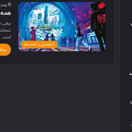
بهمن 24, 00
همه 
جالب ا
نساخته
است. پ
تکنولوژی و گجت‌ها
بیشت
ه