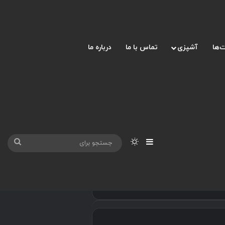
‌ها
آشپزی
تماس با ما
درباره ما
نوارکناری
تغییر پوسته
جست
برای