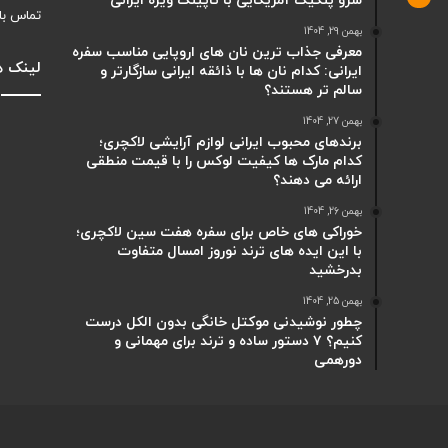
سرو پنکیک آمریکایی با تاپینگ ویژه ایرانی
تماس با
بهمن 29, 1404
معرفی جذاب ترین نان های اروپایی مناسب سفره
لینک ه
ایرانی: کدام نان ها با ذائقه ایرانی سازگارتر و
سالم تر هستند؟
بهمن 27, 1404
برندهای محبوب ایرانی لوازم آرایشی لاکچری؛
کدام مارک ها کیفیت لوکس را با قیمت منطقی
ارائه می دهند؟
بهمن 26, 1404
خوراکی های خاص برای سفره هفت سین لاکچری؛
با این ایده های ترند نوروز امسال متفاوت
بدرخشید
بهمن 25, 1404
چطور نوشیدنی موکتل خانگی بدون الکل درست
کنیم؟ ۷ دستور ساده و ترند برای مهمانی و
دورهمی