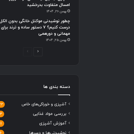
امسال متفاوت بدرخشید
بهمن 26, 1404
چطور نوشیدنی موکتل خانگی بدون الکل
درست کنیم؟ ۷ دستور ساده و ترند برای
مهمانی و دورهمی
بهمن 25, 1404
ص
ص
ف
ف
ح
ح
ه
ه
ب
ق
دسته بندی ها
ع
ب
د
ل
آشپزی و خوراکی‌های خاص
33
ی
ی
بررسی مواد غذایی
13
آموزش آشپزی
11
نوشیدنی‌ها و دسرها
6