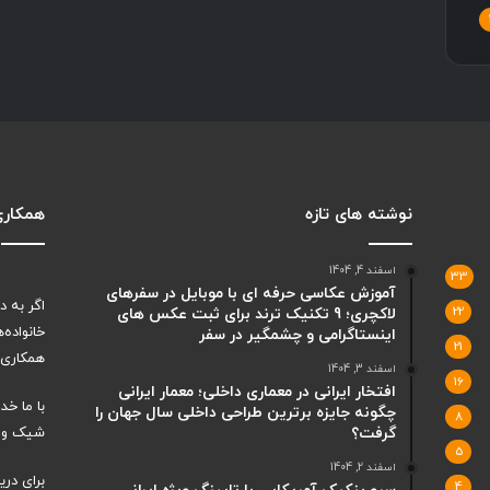
نوشته های تازه
همکاری 
اسفند 4, 1404
33
آموزش عکاسی حرفه ای با موبایل در سفرهای
اگر به 
22
لاکچری؛ 9 تکنیک ترند برای ثبت عکس های
خانواده‌
اینستاگرامی و چشمگیر در سفر
21
همکاری ب
اسفند 3, 1404
16
افتخار ایرانی در معماری داخلی؛ معمار ایرانی
با ما خ
چگونه جایزه برترین طراحی داخلی سال جهان را
8
گرفت؟
شیک و ت
5
اسفند 2, 1404
برای دری
4