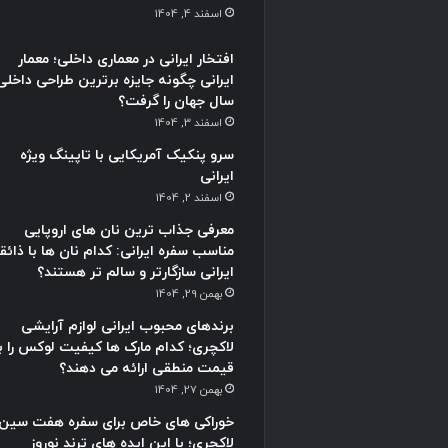
اسفند 4, 1404
افتخار ایرانی در معماری داخلی؛ معمار
ایرانی چگونه جایزه برترین طراحی داخلی
سال جهان را گرفت؟
اسفند 3, 1404
سرو پنکیک آمریکایی با تاپینگ ویژه
ایرانی
اسفند 2, 1404
معرفی جذاب ترین نان های اروپایی
مناسب سفره ایرانی: کدام نان ها با ذائق
ایرانی سازگارتر و سالم تر هستند؟
بهمن 29, 1404
برندهای محبوب ایرانی لوازم آرایشی
لاکچری؛ کدام مارک ها کیفیت لوکس را با
قیمت منطقی ارائه می دهند؟
بهمن 27, 1404
خوراکی های خاص برای سفره هفت سین
لاکچری؛ با این ایده های ترند نوروز