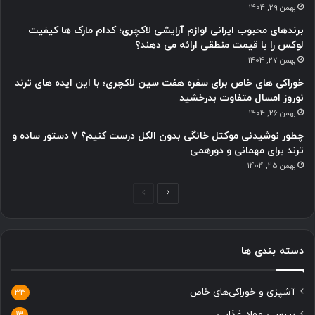
بهمن 29, 1404
برندهای محبوب ایرانی لوازم آرایشی لاکچری؛ کدام مارک ها کیفیت
لوکس را با قیمت منطقی ارائه می دهند؟
بهمن 27, 1404
خوراکی های خاص برای سفره هفت سین لاکچری؛ با این ایده های ترند
نوروز امسال متفاوت بدرخشید
بهمن 26, 1404
چطور نوشیدنی موکتل خانگی بدون الکل درست کنیم؟ ۷ دستور ساده و
ترند برای مهمانی و دورهمی
بهمن 25, 1404
ص
ص
ف
ف
ح
ح
دسته بندی ها
ه
ه
ب
ق
آشپزی و خوراکی‌های خاص
ع
ب
33
د
ل
بررسی مواد غذایی
13