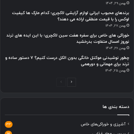
بهمن 29, 1404
برندهای محبوب ایرانی لوازم آرایشی لاکچری؛ کدام مارک ها کیفیت
لوکس را با قیمت منطقی ارائه می دهند؟
بهمن 27, 1404
خوراکی های خاص برای سفره هفت سین لاکچری؛ با این ایده های ترند
نوروز امسال متفاوت بدرخشید
بهمن 26, 1404
چطور نوشیدنی موکتل خانگی بدون الکل درست کنیم؟ ۷ دستور ساده و
ترند برای مهمانی و دورهمی
بهمن 25, 1404
ص
ص
ف
ف
ح
ح
دسته بندی ها
ه
ه
ب
ق
آشپزی و خوراکی‌های خاص
ع
ب
33
د
ل
بررسی مواد غذایی
13