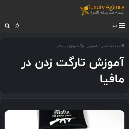
تغییر پ
جس
منو
صفحه اصلی
/
آموزش تارگت زدن در مافیا
آموزش تارگت زدن در
مافیا