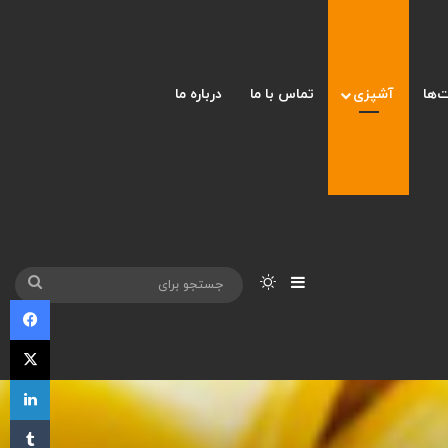
‌ها
آشپزی
تماس با ما
درباره ما
نوارکناری
تغییر پوسته
جست
فی
برای
X
لی
‫تا